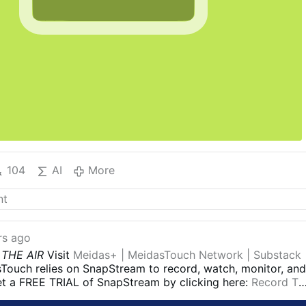
104
AI
More
rs ago
 THE AIR
Visit
Meidas+ | MeidasTouch Network | Substack
Touch relies on SnapStream to record, watch, monitor, an
et a FREE TRIAL of SnapStream by clicking here:
Record T
to get clips that will …
Support the MeidasTouch Network