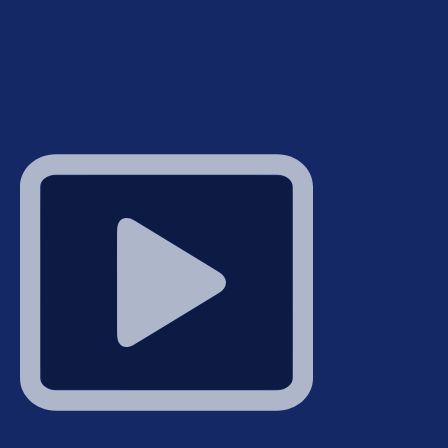
idastouch
Add the MeidasTouch Podcast:
The MeidasTouc