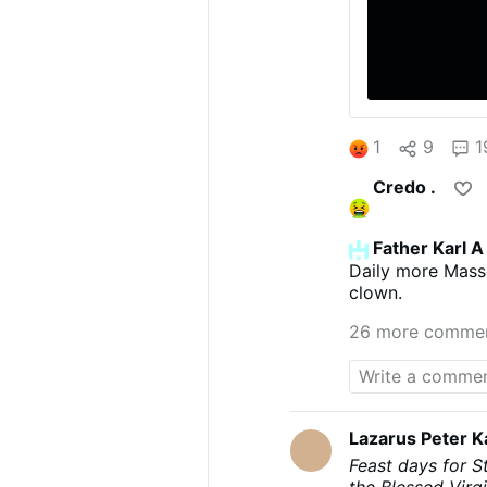
1
9
1
Credo .
Father Karl A
Daily more Masse
clown.
26 more comme
Lazarus Peter 
Feast days for S
the Blessed Virg