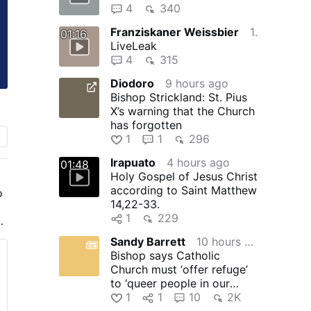
4
340
Franziskaner Weissbier
12 hours ago
01:16
LiveLeak
4
315
Diodoro
9 hours ago
Bishop Strickland: St. Pius
X’s warning that the Church
has forgotten
1
1
296
Irapuato
4 hours ago
01:48
Holy Gospel of Jesus Christ
according to Saint Matthew
o
14,22-33.
1
229
Sandy Barrett
10 hours ago
Bishop says Catholic
Church must ‘offer refuge’
to ‘queer people in our
congregations’
1
1
10
2K