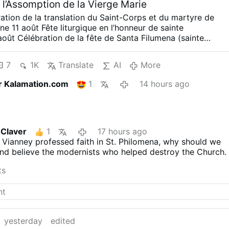
 l’Assomption de la Vierge Marie
ation de la translation du Saint-Corps et du martyre de
ène
11 août
Fête liturgique en l’honneur de sainte
août
Célébration de la fête de Santa Filumena (sainte
uxième dimanche d’août
Fêtes solennelles en l’honneur de
ène
« Ô sainte Philomène, vierge et martyre, prie pour
7
1K
Translate
AI
More
 par ta puissante intercession, nous puissions obtenir
’esprit et de cœur qui conduit à l’amour parfait de Dieu. »
r Kalamation.com
1
14 hours ago
ent dans la virginité sont guidés, par cet amour du Christ,
dité plus sublime, une paternité et une maternité plus
uoi ils ont renoncé à un niveau inférieur, ils le retrouvent
e plus élevée et meilleure. »
« Le Cœur de Marie », par
 S.J.
Universal Archconfraternity of Saint Philomena – …
 Claver
1
17 hours ago
 Vianney professed faith in St. Philomena, why should we
and believe the modernists who helped destroy the Church.
ts
yesterday
edited