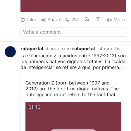
Like
Share
752
More
rafaportal
shares from
rafaportal
4 months ago
La Generación Z (nacidos entre 1997-2012) son
los primeros nativos digitales totales. La "caída
de inteligencia" se refiere a que, por primera
vez, se ha roto el Efecto Flynn (la tendencia
histórica de que cada generación sea más
Generation Z (born between 1997 and
inteligente que la anterior).
Estudios recientes
2012) are the first true digital natives. The
muestran que la Gen Z obtiene puntuaciones
"intelligence drop" refers to the fact that,
más bajas en pruebas de memoria, atención,
for the first time, the Flynn Effect—the
comprensión lectora y razonamiento
historical trend in which each generation is
01:40
more intelligent than the last—has been
broken.
Recent studies show that Gen Z
scores lower on tests of memory,
attention, reading comprehension, and