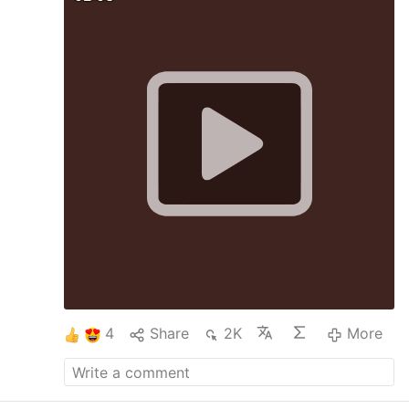
to i zastanawiałem się, dlaczego leki
przeciwpasożytnicze działają na komórki
nowotworowe. Okazuje się, że pasożyty
wykorzystują fosforylację na poziomie
substratu mitochondrialnego w tkankach… a
mebendazol (fenbendazol) zabija te pasożyty.
Przetestowałem go więc na komórkach
nowotworowych i zdecydowanie działa na
substrat mitochondrialny i glikolizę”.
Pasożyty
korzystają z DOKŁADNIE tego samego,
zaburzonego szlaku energetycznego co
komórki nowotworowe, a tym lekom nie
przeszkadza to, że rak nie jest pasożytem.
4
Share
2K
More