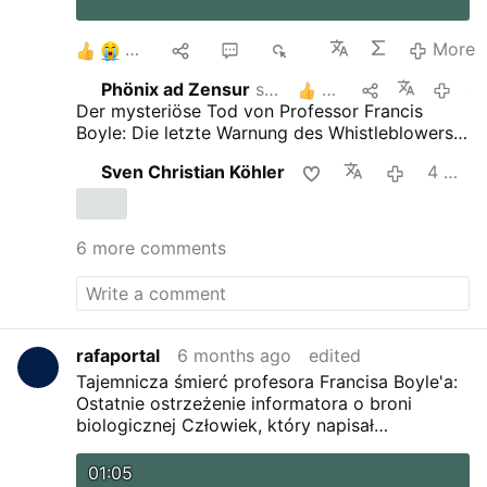
8
4
4
2K
More
Phönix ad Zensur
shares this
2
4 mont
Der mysteriöse Tod von Professor Francis
Boyle: Die letzte Warnung des Whistleblowers
für Biowaffen
Der Verfasser des US-
Sven Christian Köhler
4 months ago
amerikanischen Biowaffengesetzes, der
behauptete, COVID-19-Impfstoffe seien
biologische Waffen militärischer Qualität,
wurde später tot aufgefunden.
6 more comments
rafaportal
6 months ago
edited
Tajemnicza śmierć profesora Francisa Boyle'a:
Ostatnie ostrzeżenie informatora o broni
biologicznej
Człowiek, który napisał
amerykańską ustawę o broni biologicznej i
twierdził, że szczepionki przeciwko COVID-19
01:05