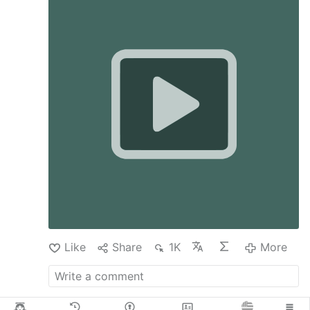
są bronią biologiczną o przeznaczeniu
wojskowym, został później znaleziony martwy.
medium.com/…oweapons-whistleblowers-final-
…
Like
Share
1K
More