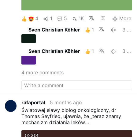
4
1
5
1K
More
Sven Christian Köhler
1
3 months ago
Sven Christian Köhler
1
3 months ago
4 more comments
rafaportal
5 months ago
Światowej sławy biolog onkologiczny, dr
Thomas Seyfried, ujawnia, że ​​„teraz znamy
mechanizm działania leków
przeciwpasożytniczych”.
Profesor Thomas
Seyfried: „Mebendazol, fenbendazol. Zbadałem
02:03