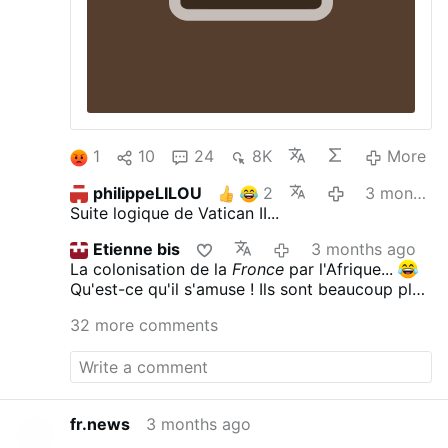
1
10
24
8K
More
philippeLILOU
2
3 months ago
Suite logique de Vatican II...
Etienne bis
3 months ago
La colonisation de la
Fronce
par l'Afrique...
Qu'est-ce qu'il s'amuse !
Ils sont beaucoup plus
sympas que les Muzz. Ou les pédés
32 more comments
zeuropéens.
Mais... ici, c'est sans doute pour
faire venir dans son église une jeunesse issue
d'Afrique noire.
fr.news
3 months ago