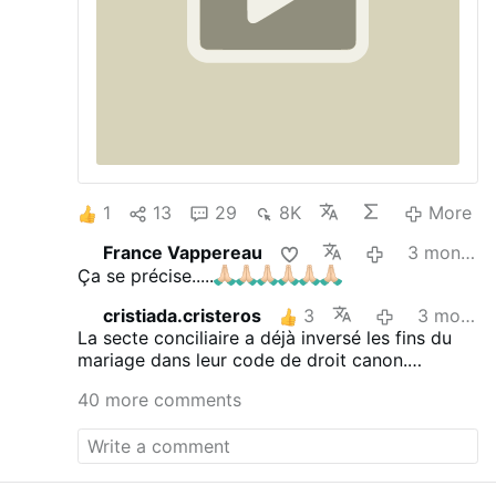
the church. And sad to say, the Synod
office is now just another public relations
arm of that pressure group."
1
13
29
8K
More
France Vappereau
3 months ago
Ça se précise.....
cristiada.cristeros
3
3 months ago
La secte conciliaire a déjà inversé les fins du
mariage dans leur code de droit canon.
Aujourd'hui, elle veut nous imposer le péché de
40 more comments
Sodome.