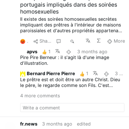
portugais impliqués dans des soirées
homosexuelles
Il existe des soirées homosexuelles secrètes
impliquant des prêtres à l'intérieur de maisons
paroissiales et d'autres propriétés appartenant
à l'église dans le diocèse de Porto, au
1
Share
6
1K
More
Portugal, rapporte CmJornal.pt le 8 mai.
Les
rencontres ont été organisées par le biais d'une
apvs
1
3 months ago
application de rencontres homosexuelles, les
Pire Pire Berneur : il s'agit là d'une image
lieux et les codes d'accès étant ensuite
d'illustration.
partagés via WhatsApp.
Les réunions ont eu
lieu dans des motels, mais aussi à l'intérieur de
Bernard Pierre Pierre
1
3 months ago
bâtiments appartenant à l'église et de maisons
Le prêtre est et doit être un autre Christ. Dieu
paroissiales. Les participants auraient eu la
le père, le regarde comme son Fils. C'est
possibilité d'arriver masqués ou de révéler
comme cela que doit être un prêtre catholique.
ouvertement leur identité.
Le dénonciateur
4 more comments
Mais comme l'écrit 5480, il s'agit d'une image
s'est identifié comme "Joaquim". Il a assisté à
de l'IA, donc, à jeter à la poubelle.
plusieurs de ces événements et a ensuite
déposé une plainte auprès de la police
judiciaire portugaise.
Joaquim a décrit des
scènes d'activité sexuelle intense qui duraient
fr.news
3 months ago
edited
jusqu'à l'aube : "De nombreux prêtres viennent