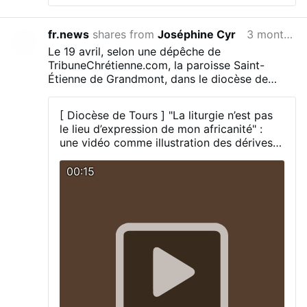
fr.news
shares from
Joséphine Cyr
3 months ago
Le 19 avril, selon une dépêche de
TribuneChrétienne.com, la paroisse Saint-
Étienne de Grandmont, dans le diocèse de
Tours, a mis en ligne une vidéo montrant le
père François-Xavier Oniossou jouant du tam-
[ Diocèse de Tours ] "La liturgie n’est pas
tam à l'intérieur de l'église tout en portant une
le lieu d’expression de mon africanité" :
chasuble lors d'une célébration liturgique.
une vidéo comme illustration des dérives
dénoncées par le cardinal Sarah
«
Ce n’est pas de la musique sacrée ça, ils
00:15
vont tuer l’Église avec ça. »