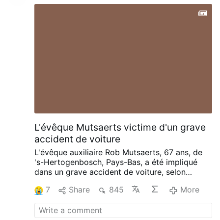
masqués, mais pendant la nuit, ils les enlèvent",
a-t-il déclaré au journal.
"Je ne peux pas
envoyer …
More
L'évêque Mutsaerts victime d'un grave
accident de voiture
L'évêque auxiliaire Rob Mutsaerts, 67 ans, de
's-Hertogenbosch, Pays-Bas, a été impliqué
dans un grave accident de voiture, selon
RemnantNewspaper.com du 10 mai.
Il rentrait
7
Share
845
More
chez lui après avoir entendu des confessions.
L'évêque souffre d'une luxation de la hanche,
d'une fracture du bassin et d'une fracture du