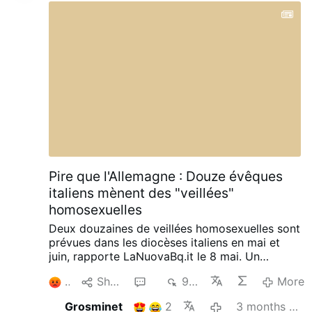
Pire que l'Allemagne : Douze évêques
italiens mènent des "veillées"
homosexuelles
Deux douzaines de veillées homosexuelles sont
prévues dans les diocèses italiens en mai et
juin, rapporte LaNuovaBq.it le 8 mai.
Un
nombre record de douze évêques italiens
5
Share
4
949
More
présideront ou assisteront à ces "veillées", qui
visent à "vaincre l'homotransphobie". En 2025,
Grosminet
2
3 months ago
seuls cinq évêques avaient participé à des