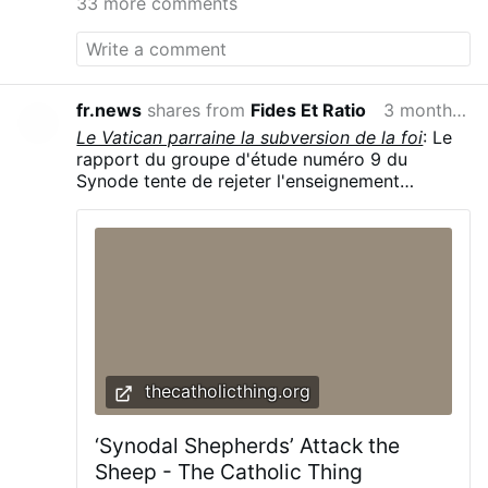
33 more comments
fr.news
shares from
Fides Et Ratio
3 months ago
Le Vatican parraine la subversion de la foi
: Le
rapport du groupe d'étude numéro 9 du
Synode tente de rejeter l'enseignement
catholique sur l'immoralité inhérente aux actes
homosexuels "en stigmatisant cet
enseignement comme l'expression d'un
'paradigme' obsolète sur lequel on ne peut plus
compter pour communiquer la volonté de Dieu
à son peuple", a écrit le Révérend Gerald
Murray dans TheCatholicThing.org : "Cette
subversion destructrice parrainée par le
Vatican doit cesser maintenant.
thecatholicthing.org
‘Synodal Shepherds’ Attack the
Sheep - The Catholic Thing