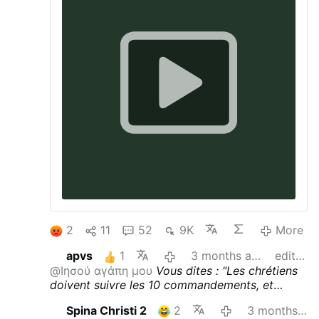
2
11
52
9K
More
apvs
1
3 months ago
edited
@Ιησού αγάπη μου
Vous dites :
"Les chrétiens
doivent suivre les 10 commandements, et
surtout, mortifier leurs passions mauvaises :
Spina Christi 2
2
3 months ago
c'est le combat spirituel."
Juste en passant :