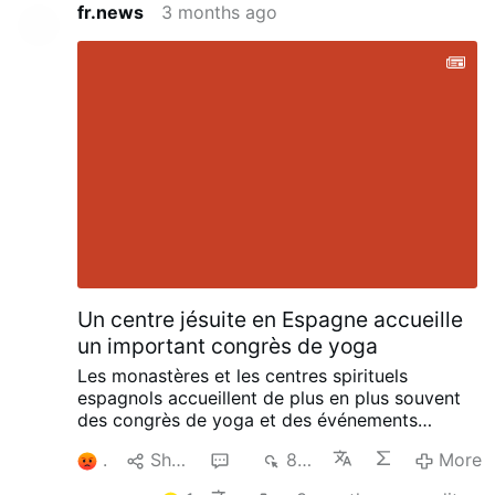
fr.news
3 months ago
Un centre jésuite en Espagne accueille
un important congrès de yoga
Les monastères et les centres spirituels
espagnols accueillent de plus en plus souvent
des congrès de yoga et des événements
inspirés du Nouvel Âge.
La dernière
1
Share
3
809
More
controverse en date est apparue au château de
Javier, en Navarre, lieu de naissance de saint