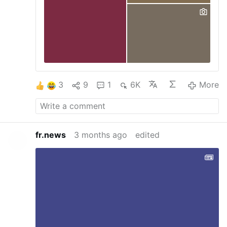
con la necessità di raccogliere …
3
9
1
6K
More
fr.news
3 months ago
edited