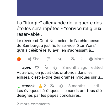
La "liturgie" allemande de la guerre des
étoiles sera répétée - "service religieux
réservable".
Le révérend Gerd Neumeier, de l'archidiocèse
de Bamberg, a justifié le service "Star Wars"
qu'il a célébré le 18 avril en s'adressant à
Katholisch.de le 3 mai. Il a souligné qu'il ne
1
Share
4
1K
More
s'agissait pas d'une eucharistie, mais d'une
liturgie de la parole.
La liturgie de l'Église est
apvs
3 months ago
edited
"diverse", a-t-il déclaré : Lorsque les gens
Autrefois, on jouait des oratorios dans les
entendent le mot "service religieux", la plupart
églises, c'est-à-dire des drames lyriques sur un
d'entre eux l'associent à la même messe,
thème religieux : c'était l'ancêtre des opéras.
encore et encore, surtout lorsqu'il s'agit d'un
steack
2
3 months ago
edited
Le théâtre spirituel n'est donc pas une
prêtre.
L'événement a débuté par un duel au
Les évêques hérétiques allemands ont tous été
mauvaise chose en soi, s'il porte un vrai
sabre laser entre Dark Vador et un chevalier
désignés par les papes conciliaires.
message ; et le désir d'assister à un tel
Jedi. Ont suivi le Kyrie, une première lecture, le
spectacle religieux non plus.
Mais faut-il donc
Psaume 27, l'Alléluia et le récit des tentations
2 more comments
avoir tourné le dos à toutes les inspirations