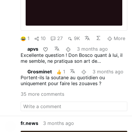
1
10
27
9K
More
apvs
3 months ago
Excellente question ! Don Bosco quant à lui, il
me semble, ne pratiqua son art de
saltimbanque qu'avant de porter la soutane.
Grosminet
1
3 months ago
Portent-ils la soutane au quotidien ou
uniquement pour faire les zouaves ?
35 more comments
fr.news
3 months ago