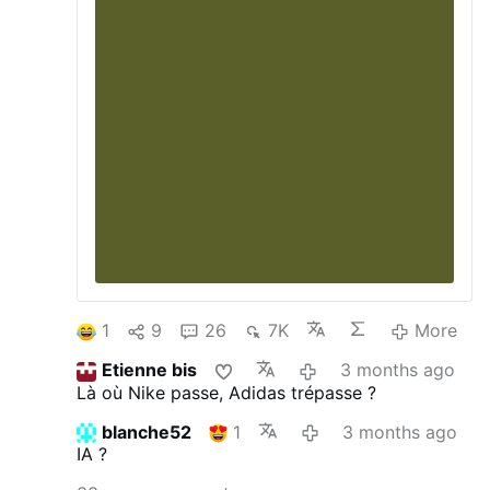
1
9
26
7K
More
Etienne bis
3 months ago
Là où Nike passe, Adidas trépasse ?
blanche52
1
3 months ago
IA ?