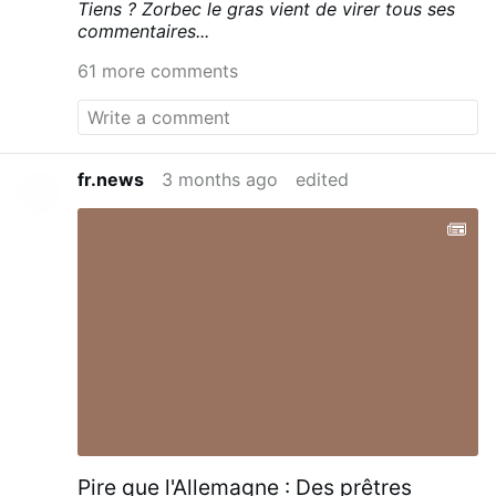
Tiens ? Zorbec le gras vient de virer tous ses
suivre les 10 commandements,
C'EST
mortifier
commentaires...
ses passions mauvaises (orgueil, colère,
gourmandise, luxure, avarice, paresse, envie ).
61 more comments
Séparer ces deux choses l'une de l'autre est
donc absurde.
fr.news
3 months ago
edited
Pire que l'Allemagne : Des prêtres