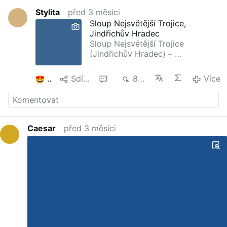
Stylita
před 3 měsíci
Sloup Nejsvětější Trojice,
Jindřichův Hradec
Sloup Nejsvětější Trojice
(Jindřichův Hradec) – …
2
Sdílet
1
808
Více
Caesar
před 3 měsíci