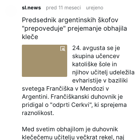
sl.news
pred 11 meseci
urejeno
Predsednik argentinskih škofov
"prepoveduje" prejemanje obhajila
kleče
24. avgusta se je
skupina učencev
katoliške šole in
njihov učitelj udeležila
evharistije v baziliki
svetega Frančiška v Mendozi v
Argentini. Frančiškanski duhovnik je
pridigal o "odprti Cerkvi", ki sprejema
raznolikost.
Med svetim obhajilom je duhovnik
klečečemu učitelju večkrat rekel, naj