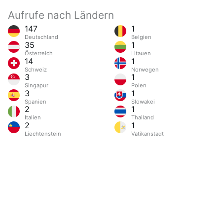
Aufrufe nach Ländern
147
1
Deutschland
Belgien
35
1
Österreich
Litauen
14
1
Schweiz
Norwegen
3
1
Singapur
Polen
3
1
Spanien
Slowakei
2
1
Italien
Thailand
2
1
Liechtenstein
Vatikanstadt