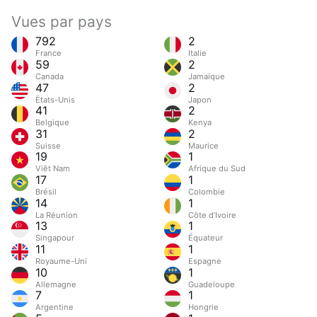
Vues par pays
792
2
France
Italie
59
2
Canada
Jamaïque
47
2
États-Unis
Japon
41
2
Belgique
Kenya
31
2
Suisse
Maurice
19
1
Viêt Nam
Afrique du Sud
17
1
Brésil
Colombie
14
1
La Réunion
Côte d’Ivoire
13
1
Singapour
Équateur
11
1
Royaume-Uni
Espagne
10
1
Allemagne
Guadeloupe
7
1
Argentine
Hongrie