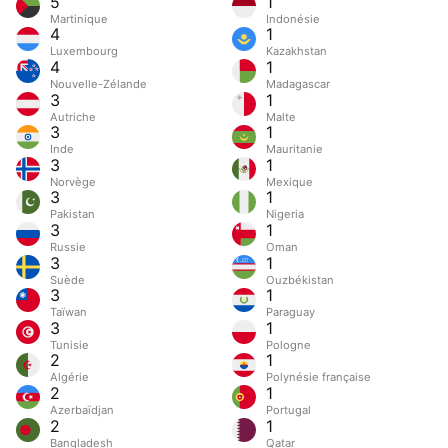
5
1
Martinique
Indonésie
4
1
Luxembourg
Kazakhstan
4
1
Nouvelle-Zélande
Madagascar
3
1
Autriche
Malte
3
1
Inde
Mauritanie
3
1
Norvège
Mexique
3
1
Pakistan
Nigeria
3
1
Russie
Oman
3
1
Suède
Ouzbékistan
3
1
Taïwan
Paraguay
3
1
Tunisie
Pologne
2
1
Algérie
Polynésie française
2
1
Azerbaïdjan
Portugal
2
1
Bangladesh
Qatar