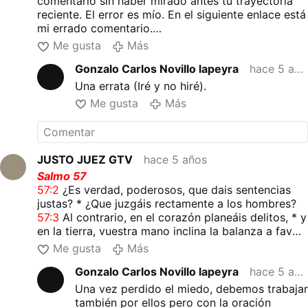
comentario sin haber mirado antes tu trayectoria
reciente. El error es mío. En el siguiente enlace está
mi errado comentario.
DISCURSO SOBRE CONTROL DE LA POBLACIÓN
Me gusta
Más
MUNDIAL EN LA ONU POR DAVID ROC…
Gonzalo Carlos Novillo lapeyra
hace 5 años
A continuación te hiré dejando enlaces en el texto
en negrita y también entre paréntesis.
Una errata (Iré y no hiré).
Es muy importante poner el acento en la
Me gusta
Más
masonería
antes que en la élite. Y si se habla de la
élite no olvidar el
contexto masónico
de ésta
porque no son simples políticos elegidos en unas
urnas junto con unos multimillonarios. Es más que
JUSTO JUEZ GTV
hace 5 años
eso y las verdadera élite es el Cabal judío
Salmo 57
(
ejemplo
), (
ejemplo
), (
ejemplo
). Un ejemplo. La élite
57:2
¿Es verdad, poderosos, que dais sentencias
se reúne todos los años en el Club Bilderberg, y en
justas? * ¿Que juzgáis rectamente a los hombres?
el hall del Hotel de cada año ponen presidiendo
57:3
Al contrario, en el corazón planeáis delitos, * y
una estatua de Lucifer. No de Kiala y Kali o de
en la tierra, vuestra mano inclina la balanza a favor
Osiris o de Brahma, sino de la figura bíblica a la
del violento.
Me gusta
Más
que rinde culto el judaísmo (
Apoc.2,9
) y su
57:4
Se extravían los malvados desde el vientre
masonería.
Gonzalo Carlos Novillo lapeyra
hace 5 años
materno, * los mentirosos se pervierten desde que
Es importante entender y recordar siempre que
nacen;
Una vez perdido el miedo, debemos trabajar
haya ocasión, que el mundo en el que vivimos es
57:5
Llevan veneno como las serpientes, * son
también por ellos pero con la oración
como escribió San Agustín
(Las Dos Ciudades), en