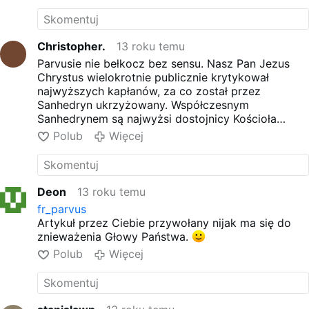
Christopher.
13 roku temu
Parvusie nie bełkocz bez sensu. Nasz Pan Jezus
Chrystus wielokrotnie publicznie krytykował
najwyższych kapłanów, za co został przez
Sanhedryn ukrzyżowany. Współczesnym
Sanhedrynem są najwyżsi dostojnicy Kościoła
posoborowego i jesteśmy świadkami, jak krzyżują
Polub
Więcej
Kościół Katolicki z Jego wiarą i zwyczajami, którym
przysięgali dochować wierności.
Deon
13 roku temu
fr_parvus
Artykuł przez Ciebie przywołany nijak ma się do
znieważenia Głowy Państwa.
Polub
Więcej