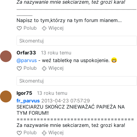
Za nazywanie mnie sekciarzem, też grozi kara!
..................................................................................................
.............
Napisz to tym,którzy na tym forum mianem
sekciarzy nazywają tych,którzy należą do ruchów
Polub
Więcej
ewangelizacyjnych w Kościele.
Orfar33
13 roku temu
@parvus
- weź tabletkę na uspokojenie.
Polub
Więcej
Igor75
13 roku temu
fr_parvus
2013-04-23 07:57:29
SEKCIARZU SKOŃCZ ZNIEWAŻAĆ PAPIEŻA NA
TYM FORUM!!
===================================
Za nazywanie mnie sekciarzem, też grozi kara!
Polub
Więcej