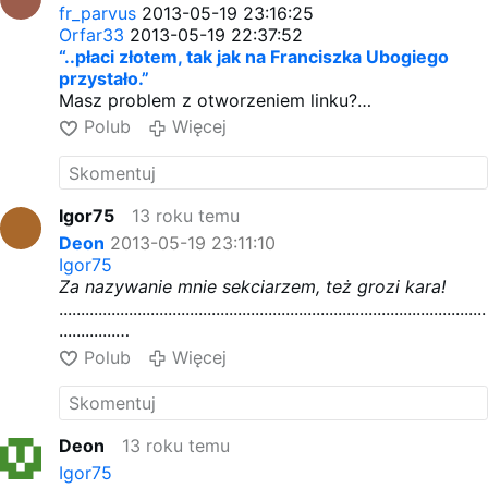
fr_parvus
2013-05-19 23:16:25
Orfar33
2013-05-19 22:37:52
“..płaci złotem, tak jak na Franciszka Ubogiego
przystało.”
Masz problem z otworzeniem linku?
Otwórz i obejrzyj film!
Polub
Więcej
Igor75
13 roku temu
Deon
2013-05-19 23:11:10
Igor75
Za nazywanie mnie sekciarzem, też grozi kara!
..................................................................................................
.............
Napisz to tym,którzy na tym forum mianem
Polub
Więcej
sekciarzy nazywają tych,którzy należą do ruchów
ewangelizacyjnych w Kościele.
=====================
Wiem komu mam pisać.
Deon
13 roku temu
Igor75