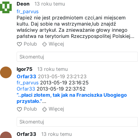
Deon
13 roku temu
fr_parvus
Papież nie jest przedmiotem czci,ani miejscem
kultu. Daj sobie na wstrzymanie,lub znajdź
właściwy artykuł. Za znieważanie głowy innego
państwa na terytorium Rzeczypospolitej Polskiej
grozi odpowiedzialność z artykułu 136 par.3 KK
Polub
Więcej
Igor75
13 roku temu
Orfar33
2013-05-19 23:21:23
fr_parvus
2013-05-19 23:16:25
Orfar33
2013-05-19 22:37:52
“..płaci złotem, tak jak na Franciszka Ubogiego
przystało.”
Masz problem z otworzeniem linku?
Polub
Więcej
Otwórz i obejrzyj film!
=============================
On nie otworzy, bo nienawidzi prawdy!
Orfar33
13 roku temu