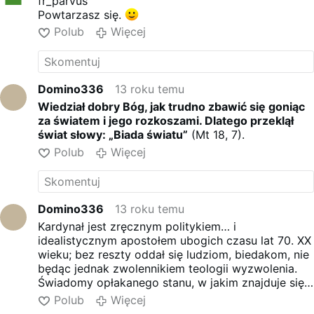
fr_parvus
Powtarzasz się.
Polub
Więcej
Domino336
13 roku temu
Wiedział dobry Bóg, jak trudno zbawić się goniąc
za światem i jego rozkoszami. Dlatego przeklął
świat słowy: „Biada światu”
(Mt 18, 7).
Polub
Więcej
Domino336
13 roku temu
Kardynał jest zręcznym politykiem… i
idealistycznym apostołem ubogich czasu lat 70. XX
wieku; bez reszty oddał się ludziom, biedakom, nie
będąc jednak zwolennikiem teologii wyzwolenia.
Świadomy opłakanego stanu, w jakim znajduje się
podległe mu duchowieństwo, nie zrobił nic, aby to
Polub
Więcej
zmienić. W seminarium duchownym w Buenos Aires