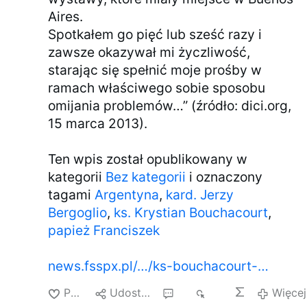
Aires.
Spotkałem go pięć lub sześć razy i
zawsze okazywał mi życzliwość,
starając się spełnić moje prośby w
ramach właściwego sobie sposobu
omijania problemów…” (źródło: dici.org,
15 marca 2013).
Ten wpis został opublikowany w
kategorii
Bez kategorii
i oznaczony
tagami
Argentyna
,
kard. Jerzy
Bergoglio
,
ks. Krystian Bouchacourt
,
papież Franciszek
news.fsspx.pl/…/ks-bouchacourt-…
Polub
Udostępnij
16
965
Więcej