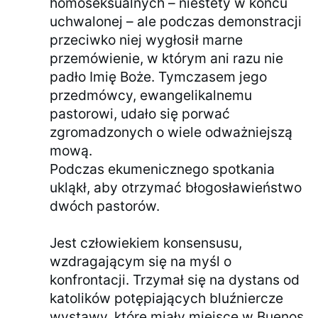
homoseksualnych – niestety w końcu
uchwalonej – ale podczas demonstracji
przeciwko niej wygłosił marne
przemówienie, w którym ani razu nie
padło Imię Boże. Tymczasem jego
przedmówcy, ewangelikalnemu
pastorowi, udało się porwać
zgromadzonych o wiele odważniejszą
mową.
Podczas ekumenicznego spotkania
ukląkł, aby otrzymać błogosławieństwo
dwóch pastorów.
Jest człowiekiem konsensusu,
wzdragającym się na myśl o
konfrontacji. Trzymał się na dystans od
katolików potępiających bluźniercze
wystawy, które miały miejsce w Buenos