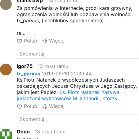
stanislawp
13 roku temu
Za pomówienia w Internecie, grozi kara grzywny,
ograniczenia wolności lub pozbawienia wolności.
fr_parvus, (niechlubny spadkobierca)
------------
re
no to pasuje do twoich pomówień osób na tym
Polub
Więcej
forum
Lista pomówionych jest długa.
Oczernianie czterech konkretnych biskupów i 591
kapłanów katolickich to tylko poczatek listy.
Igor75
13 roku temu
Nikt z nas nie będzie Cię ciągał po sądach bo
fr_parvus
2013-05-19 22:39:44
wystarczy poczekać aż Ci rozum wrtóci.
Ks.Piotr Natanek o współczesnych Judaszach
oskarżających Jezusa Chrystusa w Jego Zastępcy,
jakim jest Papież:
Ks. Piotr Natanek nazywa
judaszami wyznawców M. z Irlandii, którzy
obrażają papieża
Polub
Więcej
__________________________________
Ks. Piotr Natanek bluźni na ludzi i za to odpowie
przed Bogiem!
Nie jest on nieomylny!
Deon
13 roku temu