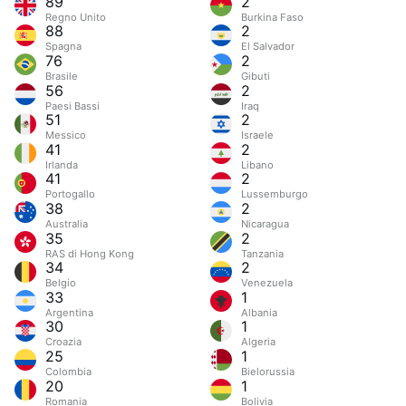
89
2
Regno Unito
Burkina Faso
88
2
Spagna
El Salvador
76
2
Brasile
Gibuti
56
2
Paesi Bassi
Iraq
51
2
Messico
Israele
41
2
Irlanda
Libano
41
2
Portogallo
Lussemburgo
38
2
Australia
Nicaragua
35
2
RAS di Hong Kong
Tanzania
34
2
Belgio
Venezuela
33
1
Argentina
Albania
30
1
Croazia
Algeria
25
1
Colombia
Bielorussia
20
1
Romania
Bolivia