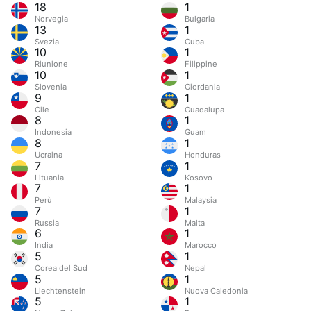
18
1
Norvegia
Bulgaria
13
1
Svezia
Cuba
10
1
Riunione
Filippine
10
1
Slovenia
Giordania
9
1
Cile
Guadalupa
8
1
Indonesia
Guam
8
1
Ucraina
Honduras
7
1
Lituania
Kosovo
7
1
Perù
Malaysia
7
1
Russia
Malta
6
1
India
Marocco
5
1
Corea del Sud
Nepal
5
1
Liechtenstein
Nuova Caledonia
5
1