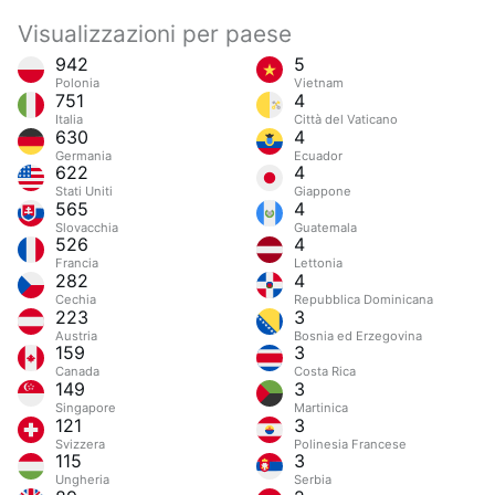
Visualizzazioni per paese
942
5
Polonia
Vietnam
751
4
Italia
Città del Vaticano
630
4
Germania
Ecuador
622
4
Stati Uniti
Giappone
565
4
Slovacchia
Guatemala
526
4
Francia
Lettonia
282
4
Cechia
Repubblica Dominicana
223
3
Austria
Bosnia ed Erzegovina
159
3
Canada
Costa Rica
149
3
Singapore
Martinica
121
3
Svizzera
Polinesia Francese
115
3
Ungheria
Serbia