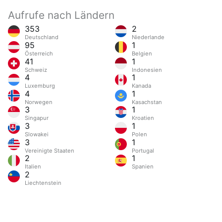
Aufrufe nach Ländern
353
2
Deutschland
Niederlande
95
1
Österreich
Belgien
41
1
Schweiz
Indonesien
4
1
Luxemburg
Kanada
4
1
Norwegen
Kasachstan
3
1
Singapur
Kroatien
3
1
Slowakei
Polen
3
1
Vereinigte Staaten
Portugal
2
1
Italien
Spanien
2
Liechtenstein