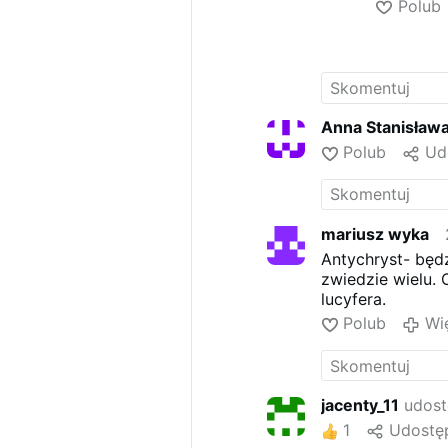
Polub
Anna Stanisław
Polub
Ud
mariusz wyka
Antychryst- będ
zwiedzie wielu. 
lucyfera.
Polub
Wi
jacenty_11
udost
1
Udostęp