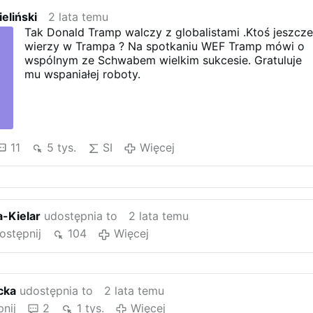
eliński
2 lata temu
Tak Donald Tramp walczy z globalistami .Ktoś jeszcz
wierzy w Trampa ? Na spotkaniu WEF Tramp mówi o
wspólnym ze Schwabem wielkim sukcesie. Gratuluje
mu wspaniałej roboty.
11
5 tys.
SI
Więcej
-Kielar
udostępnia to
2 lata temu
ostępnij
104
Więcej
cka
udostępnia to
2 lata temu
nij
2
1 tys.
Więcej