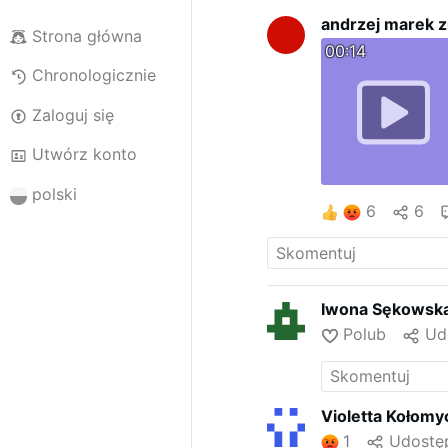
andrzej marek zi
Strona główna
00:14
Chronologicznie
Zaloguj się
Utwórz konto
polski
6
6
Iwona Sękowska
Polub
Ud
Violetta Kołomy
1
Udostęp