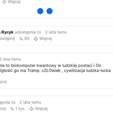
Więcej
a Rycyk
udostępnia to
2 lata temu
ostępnij
85
Więcej
2 lata temu
zie to biokomputer kwantowy w ludzkiej postaci i On
Ogłosić go ma Tramp. cZŁOwiek , cywilizacja ludzka-lucka
ęcej
ępnia to
2 lata temu
nij
1 tys.
Więcej