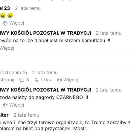
a123
2 lata temu
Więcej
WY KOŚCIÓŁ POZOSTAŁ W TRADYCJI
2 lata temu
owód na to ,ze diabeł jest mistrzem kamuflażu !!!
Więcej
ostępnia to
2 lata temu
tępnij
3
1 tys.
Więcej
WY KOŚCIÓŁ POZOSTAŁ W TRADYCJI
2 lata temu
trzoda należy do zagrody CZARNEGO !!!
Więcej
lter
2 lata temu
 who i inne trzyliterowe organizacje, to Trump zostałby z
larem na bilet pod przystanek "Most".