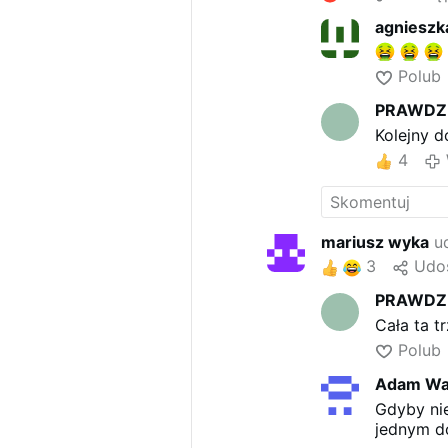
agnieszk
Polub
PRAWDZI
Kolejny d
4
mariusz wyka
ud
3
Udos
PRAWDZI
Cała ta 
Polub
Adam Wa
Gdyby nie
jednym do