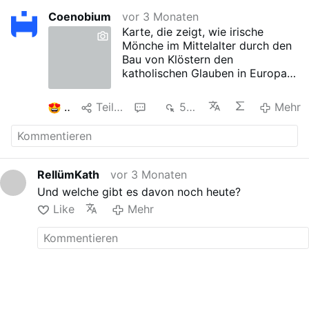
Coenobium
vor 3 Monaten
Karte, die zeigt, wie irische
Mönche im Mittelalter durch den
Bau von Klöstern den
katholischen Glauben in Europa
am Leben erhielten
2
Teilen
1
542
Mehr
RellümKath
vor 3 Monaten
Und welche gibt es davon noch heute?
Like
Mehr