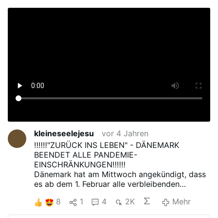
kleineseelejesu
vor 4 Jahren
‼‼‼"ZURÜCK INS LEBEN" - DÄNEMARK
BEENDET ALLE PANDEMIE-
EINSCHRÄNKUNGEN‼‼‼
Dänemark hat am Mittwoch angekündigt, dass
es ab dem 1. Februar alle verbleibenden
Maßnahmen gegen das Coronavirus aufheben
8
1
4
2K
Mehr
wird.
Die dänische Premierministerin Mette