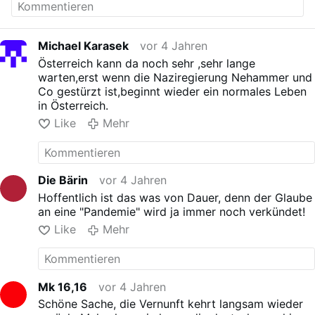
Frederiksen wandte sich an die Nation und
sagte, dass sie nach vielen ernsten
Pressekonferenzen endlich "unglaublich gute
Michael Karasek
vor 4 Jahren
Nachrichten" überbringen könne.
Uncut-
Österreich kann da noch sehr ,sehr lange
News.ch "Das Original"
warten,erst wenn die Naziregierung Nehammer und
Co gestürzt ist,beginnt wieder ein normales Leben
in Österreich.
Like
Mehr
Die Bärin
vor 4 Jahren
Hoffentlich ist das was von Dauer, denn der Glaube
an eine "Pandemie" wird ja immer noch verkündet!
Like
Mehr
Mk 16,16
vor 4 Jahren
Schöne Sache, die Vernunft kehrt langsam wieder