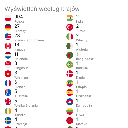
Wyświetleń według krajów
994
2
Polska
Indie
27
2
Niemcy
Turcja
23
2
Stany Zjednoczone
Włochy
16
1
Kanada
Algieria
11
1
Holandia
Bangladesz
8
1
Singapur
Brazylia
8
1
Wietnam
Dania
6
1
Francja
Etiopia
5
1
Australia
Hiszpania
5
1
Wielka Brytania
Kambodża
4
1
Irlandia
Litwa
4
1
Szwecja
Maroko