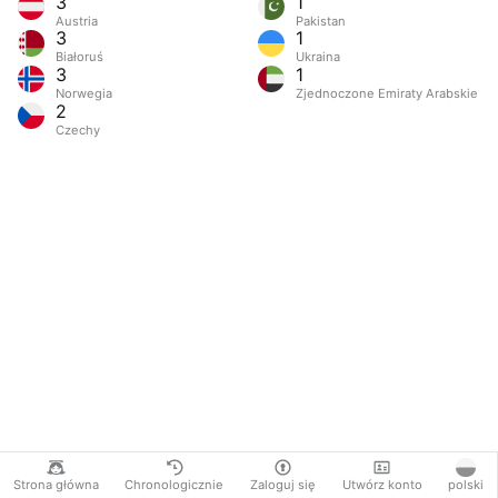
3
1
Austria
Pakistan
3
1
Białoruś
Ukraina
3
1
Norwegia
Zjednoczone Emiraty Arabskie
2
Czechy
Strona główna
Chronologicznie
Zaloguj się
Utwórz konto
polski