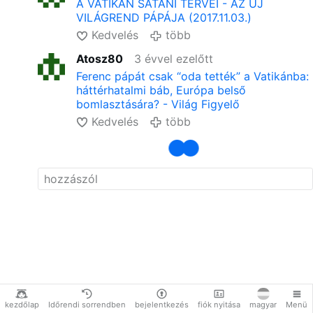
"Jelen esetben viszont a polipnak
A VATIKÁN SÁTÁNI TERVEI - AZ ÚJ
a fejét kell célba venni".
VILÁGREND PÁPÁJA (2017.11.03.)
Fej alatt a központi bankokat, a
Kedvelés
több
Nemzetközi Valutaalapot, az
Európai Központi Bankot, a
Atosz80
3 évvel ezelőtt
nyugati központi
Ferenc pápát csak “oda tették” a Vatikánba:
magánbankokat, a Nemzetközi
háttérhatalmi báb, Európa belső
Fizetések Bankját, és a
bomlasztására? - Világ Figyelő
Rothschild-bankokat érti.
Kedvelés
több
"Rothschild-pápánk van" -
összegzi röviden.
Caviezel tudja, hogy nem a
szenilis Biden irányítja az USA-t,
hanem őt is csak zsinórokon
rángatják.
A színész reménykedik "Isten
eljövetelében". "Nagy viharra"
számít, és arra, hogy "ezt ők is
tudják".
#newsDmomszyyrw
kezdőlap
Időrendi sorrendben
bejelentkezés
fiók nyitása
magyar
Menü