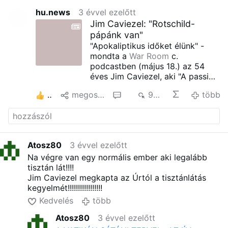
hu.news
3 évvel ezelőtt
Jim Caviezel: "Rotschild-
pápánk van"
"Apokaliptikus időket élünk" -
mondta a
War Room
c.
podcastben (május 18.) az 54
éves Jim Caviezel, aki "A passió"
c. Mel Gibson-alkotásban
3
megoszt
4
908
több
alakította Jézust.
A Bibliát elveszik tőlünk, nekünk
pedig a homoszexuális
ideológiával kellene
azonosulnunk. "Hol van a
Atosz80
3 évvel ezelőtt
pápánk? Miért nem szólal fel
Na végre van egy normális ember aki legalább
akkor, amikor szegény
tisztán lát!!!!
katolikusokat az FBI éppen
Jim Caviezel megkapta az Úrtól a tisztánlátás
ízekre szedi?" - tette fel a
kegyelmét!!!!!!!!!!!!!!!!!
kérdést.
Caviezel egy egyház és nemzet
Kedvelés
több
ellen ádáz harcot vívó csápos
Atosz80
3 évvel ezelőtt
poliphoz hasonlította a helyzetet.