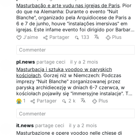
"kvázihypnotickej" atmosféry. Vo vnútri kostolov sa
Masturbação e arte vudu nas igrejas de Paris
. Pior
nachádzali masky inšpirované voodoo, groteskné
do que na Alemanha: Durante o evento "Nuit
postavy a kostrové humanoidné sochy. Jedna
Blanche", organizado pela Arquidiocese de Paris a
postava zrejme simulovala masturbáciu v blízkosti
6 e 7 de junho, houve "instalações imersivas" em
oltára.
igrejas. Este infame evento foi dirigido por Barbara
Butch, uma ativista lésbica conhecida por ter
J'aime
Partager
133
Plus
interpretado Jesus Cristo na controversa cerimónia
de abertura dos Jogos Olímpicos de Paris 2024.
De acordo com um vídeo publicado pelo
TribuneChrétienne.com, a instalação apresentava
pl.news
partage ceci
il y a 2 mois
sons satânicos, vozes sobrepostas, sussurros,
Masturbacja i sztuka voodoo w paryskich
rangidos, respiração e o que os organizadores
kościołach
. Gorzej niż w Niemczech: Podczas
descreveram como uma exploração de "ideias
imprezy "Nuit Blanche" zorganizowanej przez
obscuras", "uma perceção instável da realidade" e
paryską archidiecezję w dniach 6-7 czerwca, w
uma atmosfera "quase hipnótica". No interior das
kościołach pojawiły się "immersyjne instalacje". To
igrejas, havia máscaras de inspiração vudu, figuras
niesławne wydarzenie zostało wyreżyserowane
1
Partager
2 k
Plus
grotescas e esculturas de esqueletos humanóides.
przez Barbarę Butch, lesbijską aktywistkę znaną z
Uma figura parecia simular uma masturbação junto
roli Jezusa Chrystusa podczas kontrowersyjnej
a um altar.
ceremonii otwarcia Igrzysk Olimpijskich Paryż
2024. Według wideo opublikowanego przez
it.news
partage ceci
il y a 2 mois
TribuneChrétienne.com, instalacja zawierała
Masturbazione e opere voodoo nelle chiese di