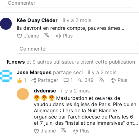
intégrés à une telle programmation ?
Kée Quay Cléder
il y a 2 mois
Ils devront en rendre compte, pauvres âmes...
J'aime
Plus
lt.news
et 9 autres utilisateurs citent cette publication
Jose Marques
partage ceci
il y a 2 mois
1
Partager
1
349
Plus
dvdenise
il y a 2 mois
Masturbation et œuvres de
vaudou dans les églises de Paris. Pire qu'en
Allemagne : Lors de la Nuit Blanche
organisée par l'archidiocèse de Paris les 6
et 7 juin, des "installations immersives" ont
été installées dans les églises. Cet
J'aime
Plus
événement tristement célèbre a été dirigé