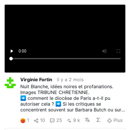
Virginie Fortin
il y a 2 mois
Nuit Blanche, idées noires et profanations.
Images TRIBUNE CHRETIENNE.
comment le diocèse de Paris a-t-il pu
autoriser cela ?
Si les critiques se
concentrent souvent sur Barbara Butch ou sur
la mairie de Paris, la véritable question est
1
10
25
9 k
Plus
ailleurs
Pourquoi les autorités diocésaines
ont-elles accepté que des églises soient