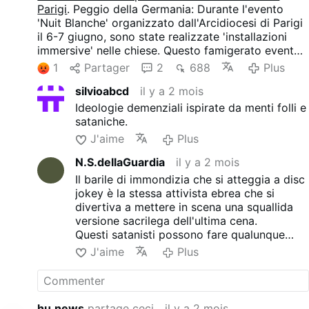
satanistyczne dźwięki, nakładające się głosy,
Parigi
. Peggio della Germania: Durante l'evento
szepty, skrzypienia, oddechy i to, co organizatorzy
'Nuit Blanche' organizzato dall'Arcidiocesi di Parigi
opisali jako eksplorację "mrocznych idei",
il 6-7 giugno, sono state realizzate 'installazioni
"niestabilnego postrzegania rzeczywistości" i
immersive' nelle chiese. Questo famigerato evento
"quasi-hipnotycznej" atmosfery. Wewnątrz
è stato diretto da Barbara Butch, un'attivista
1
Partager
2
688
Plus
kościołów znajdowały się maski inspirowane
lesbica nota per aver interpretato Gesù Cristo nella
voodoo, groteskowe postacie i szkieletowe rzeźby
silvioabcd
il y a 2 mois
controversa cerimonia di apertura delle Olimpiadi
humanoidalne. Jedna z postaci zdawała się
di Parigi 2024. Secondo un video pubblicato da
Ideologie demenziali ispirate da menti folli e
symulować masturbację w pobliżu ołtarza.
TribuneChrétienne.com, l'installazione presentava
sataniche.
suoni satanici, voci sovrapposte, sussurri,
J'aime
Plus
scricchiolii, respiri e ciò che gli organizzatori hanno
descritto come un'esplorazione di 'idee oscure',
N.S.dellaGuardia
il y a 2 mois
'una percezione instabile della realtà' e
Il barile di immondizia che si atteggia a disc
un'atmosfera 'quasi ipnotica'. All'interno delle
jokey è la stessa attivista ebrea che si
chiese, c'erano maschere ispirate al voodoo, figure
divertiva a mettere in scena una squallida
grottesche e sculture umanoidi scheletriche. Una
versione sacrilega dell'ultima cena.
figura sembrava simulare la masturbazione vicino a
Questi satanisti possono fare qualunque
un altare.
cosa vogliono, indisturbati...
J'aime
Plus
hu.news
partage ceci
il y a 2 mois