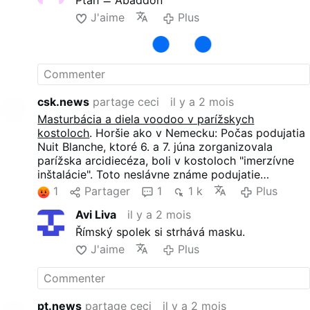
Ptah ≙ Abaddon
J'aime
Plus
csk.news
partage ceci
il y a 2 mois
Masturbácia a diela voodoo v parížskych
kostoloch
. Horšie ako v Nemecku: Počas podujatia
Nuit Blanche, ktoré 6. a 7. júna zorganizovala
parížska arcidiecéza, boli v kostoloch "imerzívne
inštalácie". Toto neslávne známe podujatie
režírovala Barbara Butch, lesbická aktivistka, ktorá
1
Partager
1
1 k
Plus
je známa tým, že hrala Ježiša Krista na
Avi Liva
il y a 2 mois
kontroverznom otváracom ceremoniáli
olympijských hier v Paríži v roku 2024. Podľa videa,
Římský spolek si strhává masku.
ktoré zverejnil portál TribuneChrétienne.com,
J'aime
Plus
inštalácia obsahovala satanistické zvuky,
prekrývajúce sa hlasy, šepot, vŕzganie, dýchanie a
to, čo organizátori opísali ako skúmanie "temných
myšlienok", "nestabilného vnímania reality" a
pt.news
partage ceci
il y a 2 mois