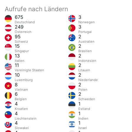
Aufrufe nach Ländern
675
3
Deutschland
Norwegen
249
3
Österreich
Portugal
95
2
Schweiz
Australien
15
2
Singapur
Brasilien
13
2
Italien
Indonesien
11
2
Vereinigte Staaten
Litauen
10
2
Luxemburg
Niederlande
8
2
Vietnam
Polen
6
2
Belgien
Schweden
4
1
Kroatien
Estland
4
1
Liechtenstein
Indien
4
1
Slowakei
Israel