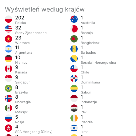
Wyświetleń według krajów
202
1
Polska
Australia
32
1
Stany Zjednoczone
Bahrajn
23
1
Wietnam
Bangladesz
11
1
Argentyna
Barbados
10
1
Niemcy
Bośnia i Hercegowina
9
1
Kanada
Chile
9
1
Singapur
Dominikana
8
1
Brazylia
Gabon
8
1
Norwegia
Indonezja
6
1
Meksyk
Irak
5
1
Rosja
Irlandia
4
1
SRA Hongkong (Chiny)
Izrael