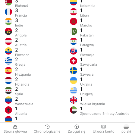
3
1
Białoruś
Kolumbia
3
1
Francja
Liban
3
1
Indie
Maroko
2
1
Angola
Pakistan
2
1
Austria
Paragwaj
2
1
Ekwador
Słowacja
2
1
Grecja
Szwajcaria
2
1
Hiszpania
Szwecja
2
1
Holandia
Ukraina
2
1
Syria
Urugwaj
2
1
Wenezuela
Wielka Brytania
1
1
Albania
Zjednoczone Emiraty Arabskie
1
Armenia
Strona główna
Chronologicznie
Zaloguj się
Utwórz konto
polski