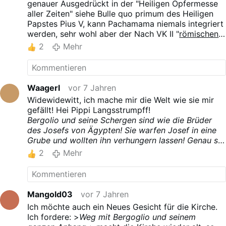
genauer Ausgedrückt in der "Heiligen Opfermesse
Ausmalen der schrecklichen Strafen, die der
Gottesmutter werden als Drachentöter dargestellt.
aller Zeiten" siehe Bulle quo primum des Heiligen
sündigen Seele harren, der Abschreckung und
Vom Christentum wurde der Heidenkult auch in
Papstes Pius V, kann Pachamama niemals integriert
Erziehung zur Tugend. Dementsprechend dient das
Lateinamerika besiegt und die Menschen von ihrer
werden, sehr wohl aber der Nach VK II "
römischen"
de.wikipedia.org/wiki/Quechua
-Wort Supay
in
Heidenangst befreit.
Messe namens NOM", den in dieser ist ja der
2
Mehr
christlichen Texten der Übersetzung des Wortes
Der Rückfall in den heidnischen Götterglauben
liturgische Missbrauch schon lange die Regel.
„Teufel“, während Ukhu Pacha für „Hölle“ steht.
lauert aber, ob als Halloween durch den Kommerz
Gottes und Mariens Segen auf allen Wegen
de.wikipedia.org/wiki/Supay
oder als Drachengöttin durch den Ökosozialismus.
Text: Giuseppe Nardi
Waagerl
vor 7 Jahren
Der angebliche Wohnort des oder der Teufel ist die
Hölle.
Widewidewitt, ich mache mir die Welt wie sie mir
Der Begriff „Hölle“ wiederum ist von dem Namen
gefällt! Hei Pippi Langsstrumpff!
der germanischen Unterwelt Hel abgeleitet (die
Bergolio und seine Schergen sind wie die Brüder
Herrscherin über diese Unterwelt trägt ebenfalls
des Josefs von Ägypten! Sie warfen Josef in eine
den Namen Hel).
Grube und wollten ihn verhungern lassen! Genau so
ist dieser bergolianische Trupp! Bischof Kräutler,
2
Mehr
würde ich zu Bischof Hexer umbenenenen. Alles
Wendehälse!
Mangold03
vor 7 Jahren
Ich möchte auch ein Neues Gesicht für die Kirche.
Ich fordere: >
Weg mit Bergoglio und seinem