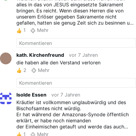
Killa, aber auch die Frau von Inti. Ihr wurden von
alles in das von JESUS eingesetzte Sakrament
Inka-Priestern Opfer dargebracht, auch
bringen. Es reicht. Wenn diesen Herren die von
Menschenopfer, denn wurde ihr nicht geopfert, so
unserem Erlöser gegeben Sakramente nicht
die Vorstellung, holte sie sich die Opfer selbst, etwa
gefallen, hatten sie genug Zeit sich zu besinnen und
durch Erdbeben.
den Entschluss Priester zu werden , zu ändern, vor
1
Mehr
Heute gibt es weder die Inka-Priester noch den
ihrer Weihe. GOTT wird diese Häresien nicht
alten Kultus. Geblieben sind mehr oder weniger
hinnehmen. Sie sollten sich auf eine grosse Sühne
ferne Erinnerungen und Formen des Aberglaubens.
vorbereiten, denn ihr Erwachen wird alles andere
Historische Darstellungen der Pachamama aus
als rosig sein.
kath. Kirchenfreund
vor 7 Jahren
heidnischer Zeit sind nicht überliefert. Die vielen
die haben alle den Verstand verloren
Darstellungen, die heute in Umlauf sind,
2
Mehr
entstammen neuheidnischen Ursprüngen oder
einem unterschwelligen Strang des Aberglaubens,
wie er beispielsweise auf dem Hexenmarkt von La
Paz bedient wird.
„Diablada“, Kampf zwischen guten und bösen
Isolde Essen
vor 7 Jahren
Kräften
Kräutler ist vollkommen unglaubwürdig und des
Das Verständnis von Pachamama ist pantheistisch.
Bischofsamtes nicht würdig.
Die Welt wird als Lebewesen verstanden. Der
Er hat während der Amazonas-Synode öffentlich
heidnische Götterglaube kannte viele Welten. Heute
erklärt, er habe noch niemanden
werden ihr in wichtigen Anliegen Lama-Föten
der Einheimischen getauft und werde das auch
geopfert. Darin klingen die einstigen
zukünftig nicht tun.
1
Mehr