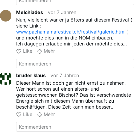
Melchiades
vor 7 Jahren
Nun, vielleicht war er ja öfters auf diesem Festival (
siehe Link :
www.pachamamafestival.ch/festival/galerie.html
)
und möchte dies nun in die NOM einbauen.
Ich dagegen erlaube mir jeden der möchte dies
Büchlein ( siehe Link
Like
Mehr
:
www.sarto.de/advanced_search_result.php
zur Auffrischung bzw. zur Vertiefung zu empfehlen.
bruder klaus
vor 7 Jahren
Dieser Mann ist doch gar nicht ernst zu nehmen.
Wer hört schon auf einen alters- und
geistesschwachen Bischof? Das ist verschwendete
Energie sich mit diesem Mann überhauft zu
beschäftigen. Diese Zeit kann man besser
investieren!
etc.
Like
Mehr