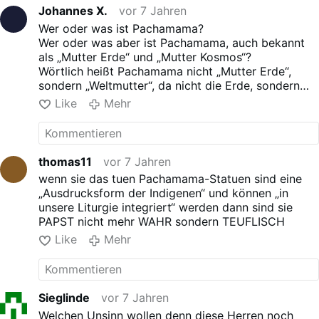
Johannes X.
vor 7 Jahren
Wer oder was ist Pachamama?
Wer oder was aber ist Pachamama, auch bekannt
als „Mutter Erde“ und „Mutter Kosmos“?
Wörtlich heißt Pachamama nicht „Mutter Erde“,
sondern „Weltmutter“, da nicht die Erde, sondern
die Welt dieser heidnischen Gottheit gemeint war.
Like
Mehr
Diese heidnische Erd- und Fruchtbarkeitsgottheit
findet sich unter verschiedenen Namen und
Ausprägungen in Lateinamerika. Pacha steht dabei
für Welt oder Kosmos und findet sich im Namen
thomas11
vor 7 Jahren
mehrerer heidnischer Götter der vorkolumbischen
wenn sie das tuen Pachamama-Statuen sind eine
Völker (Pachamama, Ukhu Pacha, Kay Pacha,
„Ausdrucksform der Indigenen“ und können „in
Pachakamaq u.a.m.). Die Welten dieser Götter sind
unsere Liturgie integriert“ werden dann sind sie
miteinander verbunden.
PAPST nicht mehr WAHR sondern TEUFLISCH
Drachengott der Maya (keine Darstellung der
Like
Mehr
Drachengöttin Pachamama, von der keine
überliefert ist)
In der hochkulturlichen Ausformung der Inkas wird
das Wesen von Pachamama am deutlichsten
Sieglinde
vor 7 Jahren
erkennbar – als Drachengöttin. Sie ist die Mutter
des Sonnengottes Inti und der Mondgöttin Mama
Welchen Unsinn wollen denn diese Herren noch