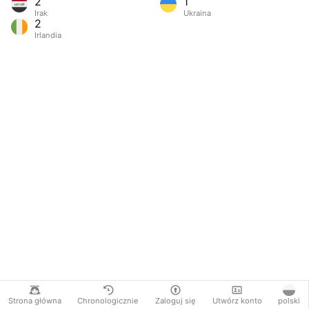
2
1
Irak
Ukraina
2
Irlandia
Strona główna
Chronologicznie
Zaloguj się
Utwórz konto
polski