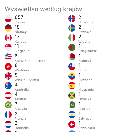
Wyświetleń według krajów
657
2
Polska
Norwegia
18
2
Niemcy
Szwecja
17
2
Kanada
Włochy
11
1
Singapur
Bangladesz
8
1
Stany Zjednoczone
Białoruś
8
1
Wietnam
Chile
5
1
Wielka Brytania
Ekwador
4
1
Australia
Hiszpania
4
1
Austria
Jamajka
2
1
Brazylia
Pakistan
2
1
Francja
Salwador
2
1
Holandia
Szwajcaria