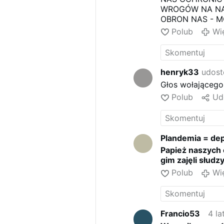
WROGÓW NA NA
OBRON NAS - M
POBŁOGOSLAW B
Polub
Wi
henryk33
udost
Głos wołającego 
Polub
Ud
Plandemia = dep
Papież naszych 
gim zajęli słudzy
Polub
Wi
Francio53
4 la