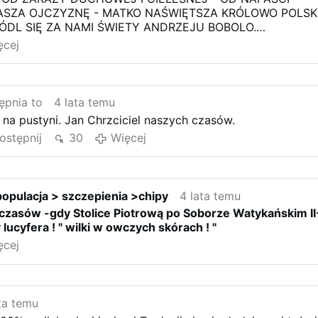
SZA OJCZYZNĘ - MATKO NAŚWIĘTSZA KRÓLOWO POLSK
ÓDL SIĘ ZA NAMI ŚWIETY ANDRZEJU BOBOLO.
ISKUPOWI LENDZE NA KAZDY DZIEN - AMEN
ęcej
ępnia to
4 lata temu
na pustyni. Jan Chrzciciel naszych czasów.
ostępnij
30
Więcej
opulacja > szczepienia >chipy
4 lata temu
czasów -gdy Stolice Piotrową po Soborze Watykańskim II
 lucyfera ! " wilki w owczych skórach ! "
ęcej
ta temu