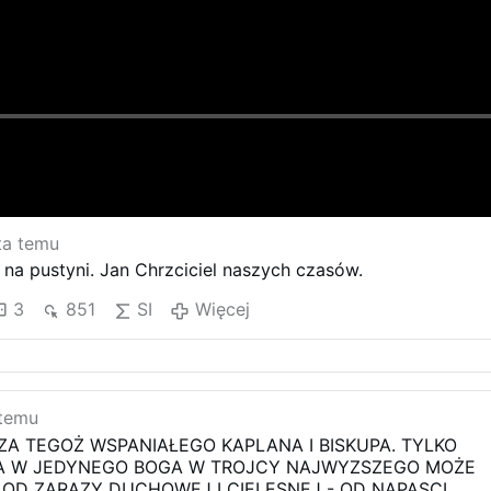
ta temu
na pustyni. Jan Chrzciciel naszych czasów.
3
851
SI
Więcej
 temu
A TEGOŻ WSPANIAŁEGO KAPLANA I BISKUPA. TYLKO
RA W JEDYNEGO BOGA W TROJCY NAJWYZSZEGO MOŻE
OD ZARAZY DUCHOWEJ I CIELESNEJ - OD NAPASCI