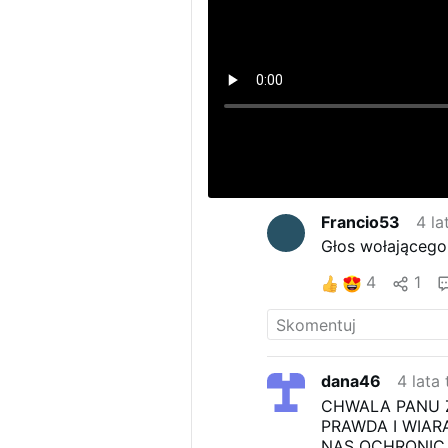
Francio53
4 la
Głos wołającego 
4
1
dana46
4 lata
CHWALA PANU Z
PRAWDA I WIA
NAS OCHRONIC 