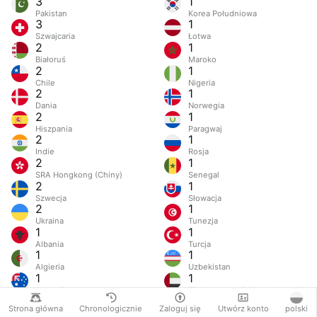
3
1
Pakistan
Korea Południowa
3
1
Szwajcaria
Łotwa
2
1
Białoruś
Maroko
2
1
Chile
Nigeria
2
1
Dania
Norwegia
2
1
Hiszpania
Paragwaj
2
1
Indie
Rosja
2
1
SRA Hongkong (Chiny)
Senegal
2
1
Szwecja
Słowacja
2
1
Ukraina
Tunezja
1
1
Albania
Turcja
1
1
Algieria
Uzbekistan
1
1
Australia
Zjednoczone Emiraty Arabskie
Strona główna
Chronologicznie
Zaloguj się
Utwórz konto
polski