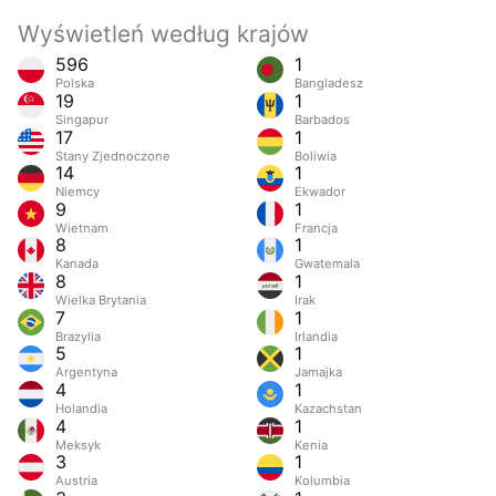
Wyświetleń według krajów
596
1
Polska
Bangladesz
19
1
Singapur
Barbados
17
1
Stany Zjednoczone
Boliwia
14
1
Niemcy
Ekwador
9
1
Wietnam
Francja
8
1
Kanada
Gwatemala
8
1
Wielka Brytania
Irak
7
1
Brazylia
Irlandia
5
1
Argentyna
Jamajka
4
1
Holandia
Kazachstan
4
1
Meksyk
Kenia
3
1
Austria
Kolumbia