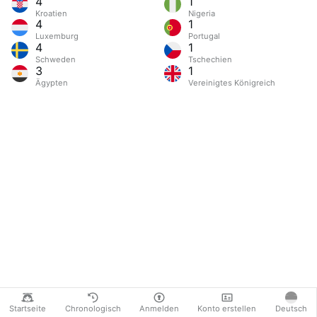
4
1
Kroatien
Nigeria
4
1
Luxemburg
Portugal
4
1
Schweden
Tschechien
3
1
Ägypten
Vereinigtes Königreich
Startseite
Chronologisch
Anmelden
Konto erstellen
Deutsch