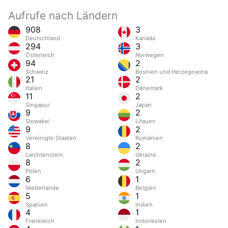
Aufrufe nach Ländern
908
3
Deutschland
Kanada
294
3
Österreich
Norwegen
94
2
Schweiz
Bosnien und Herzegowina
21
2
Italien
Dänemark
11
2
Singapur
Japan
9
2
Slowakei
Litauen
9
2
Vereinigte Staaten
Rumänien
8
2
Liechtenstein
Ukraine
8
2
Polen
Ungarn
6
1
Niederlande
Belgien
5
1
Spanien
Indien
4
1
Frankreich
Indonesien