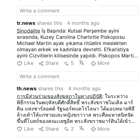
виконати більшу частину необов'язкового
Мандатуму.
tr.news
shares this
4 months ago
Sinodalite
İş Başında: Kutsal Perşembe ayini
sırasında, Kuzey Carolina Charlotte Piskoposu
Michael Martin ayak yıkama ritüelini meslekten
olmayan erkek ve kadınlara devretti. Efkaristiya
ayini Cizvitlerin kilisesinde yapıldı. Piskopos Martin
ayine bizzat katılmış, ancak isteğe bağlı olan
Like
Share
5
More
Mandatum'un büyük bir bölümünü din adamlarının
yerine getirmesine de izin vermiştir.
th.news
shares this
4 months ago
การมีส่วนร่วมของสังฆสภาในทางปฏิบัติ
: ในระหว่าง
พิธีกรรมวันพฤหัสบดีศักดิ์สิทธิ์ พระสังฆราชไมเคิล มาร์
ติน แห่งชาร์ลอตต์ รัฐนอร์ทแคโรไลนา ได้มอบหมายพิธี
ล้างเท้าให้แก่ชายและหญิงฆราวาส พระศีลมหาสนิทจัด
ขึ้นที่โบสถ์ของคณะเยซูอิต พระสังฆราชมาร์ตินได้เข้า
ร่วมพิธีกรรมด้วยพระองค์เอง แต่พระองค์ยังอนุญาตให้
Like
Share
2
More
สมาชิกฆราวาสได้ปฏิบัติพิธี Mandatum ซึ่งเป็นพิธีทาง