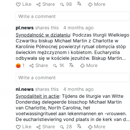
participou ele próprio no ritual, mas também
Like
Share
98
More
permitiu que membros do laicado realizassem
grande parte do Mandatum opcional.
pl.news
shares this
4 months ago
Synodalność w działaniu
: Podczas liturgii Wielkiego
Czwartku biskup Michael Martin z Charlotte w
Karolinie Północnej powierzył rytuał obmycia stóp
świeckim mężczyznom i kobietom. Eucharystia
odbywała się w kościele jezuitów. Biskup Martin
sam uczestniczył w rytuale, ale pozwolił także
1
Share
1K
More
świeckim na wykonanie większości opcjonalnego
mandatum.
nl.news
shares this
4 months ago
Synodaliteit in actie
: Tijdens de liturgie van Witte
Donderdag delegeerde bisschop Michael Martin
van Charlotte, North Carolina, het
voetwassingritueel aan lekenmannen en -vrouwen.
De eucharistieviering vond plaats in de kerk van de
Jezuïeten. Bisschop Martin nam zelf deel aan het
Like
Share
28
More