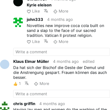
Kyrie eleison
Like
More
john333
4 months ago
Novelties new improve coca cola built on
sand a slap to the face of our sacred
tradition. Vatican II protest religion.
Like
More
Klaus Elmar Müller
4 months ago
edited
Da hat sich der Bischof die Geste der Demut und
die Anstrengung gespart. Frauen können das auch
besser.
1
More
chris griffin
4 months ago
Having lay men and women do the washing of the