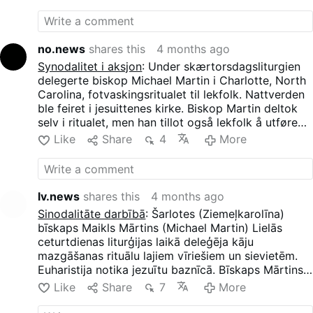
ritueel, maar hij stond ook toe dat leken een groot
deel van het optionele Mandatum uitvoerden.
no.news
shares this
4 months ago
Synodalitet i aksjon
: Under skærtorsdagsliturgien
delegerte biskop Michael Martin i Charlotte, North
Carolina, fotvaskingsritualet til lekfolk. Nattverden
ble feiret i jesuittenes kirke. Biskop Martin deltok
selv i ritualet, men han tillot også lekfolk å utføre
en stor del av det valgfrie mandatet.
Like
Share
4
More
lv.news
shares this
4 months ago
Sinodalitāte darbībā
: Šarlotes (Ziemeļkarolīna)
bīskaps Maikls Mārtins (Michael Martin) Lielās
ceturtdienas liturģijas laikā deleģēja kāju
mazgāšanas rituālu lajiem vīriešiem un sievietēm.
Euharistija notika jezuītu baznīcā. Bīskaps Mārtins
pats piedalījās rituālā, bet viņš arī ļāva lajiem veikt
Like
Share
7
More
lielu daļu fakultatīvā mandāta.