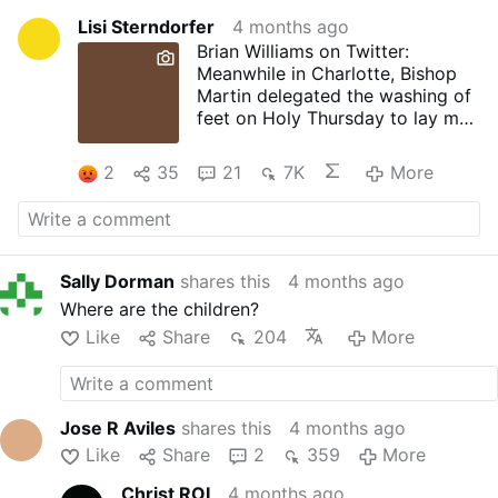
Lisi Sterndorfer
4 months ago
Brian Williams on Twitter:
Meanwhile in Charlotte, Bishop
Martin delegated the washing of
feet on Holy Thursday to lay men
and women. +Martin did
participate to some degree, but
2
35
21
7K
More
at this Jesuit parish where he
chose to celebrate Holy
Thursday, the laity assumed the
role of the clergy for much of the
(optional) mandatum.
Sally Dorman
shares this
4 months ago
Where are the children?
Like
Share
204
More
Jose R Aviles
shares this
4 months ago
Like
Share
2
359
More
Christ ROI
4 months ago