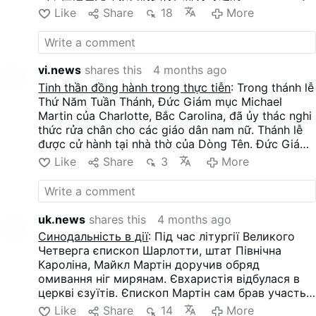
Like
Share
18
More
vi.news
shares this
4 months ago
Tinh thần đồng hành trong thực tiễn
: Trong thánh lễ
Thứ Năm Tuần Thánh, Đức Giám mục Michael
Martin của Charlotte, Bắc Carolina, đã ủy thác nghi
thức rửa chân cho các giáo dân nam nữ. Thánh lễ
được cử hành tại nhà thờ của Dòng Tên. Đức Giám
mục Martin đã đích thân tham dự nghi thức này,
Like
Share
3
More
nhưng ngài cũng cho phép các giáo dân thực hiện
phần lớn nghi thức Mandatum (nghi thức rửa chân)
vốn mang tính tự chọn.
uk.news
shares this
4 months ago
Синодальність в дії
: Під час літургії Великого
Четверга єпископ Шарлотти, штат Північна
Кароліна, Майкл Мартін доручив обряд
омивання ніг мирянам. Євхаристія відбулася в
церкві єзуїтів. Єпископ Мартін сам брав участь
в обряді, але він також дозволив мирянам
Like
Share
14
More