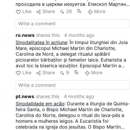
проходила в церкви иезуитов. Епископ Мартин
сам участвовал в ритуале, но он также
Like
Share
26
More
позволил мирянам выполнить большую часть
необязательного Мандатума.
ro.news
shares this
4 months ago
Sinodalitatea în acțiune
: În timpul liturghiei din Joia
Mare, episcopul Michael Martin din Charlotte,
Carolina de Nord, a delegat ritualul spălării
picioarelor bărbaților și femeilor laice. Euharistia a
avut loc la biserica iezuiților. Episcopul Martin a
participat el însuși la ritual, dar a permis și
Like
Share
9
More
membrilor laici să îndeplinească o mare parte din
mandatul opțional.
pt.news
shares this
4 months ago
Sinodalidade em ação
: Durante a liturgia de Quinta-
feira Santa, o Bispo Michael Martin de Charlotte,
Carolina do Norte, delegou o ritual do lava-pés a
homens e mulheres leigos. A Eucaristia foi
celebrada na igreja dos jesuítas. O Bispo Martin