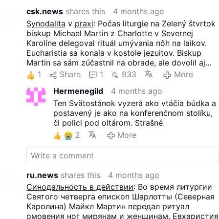
csk.news
shares this
4 months ago
Synodalita
v
praxi
: Počas liturgie na Zelený štvrtok
biskup Michael Martin z Charlotte v Severnej
Karolíne delegoval rituál umývania nôh na laikov.
Eucharistia sa konala v kostole jezuitov. Biskup
Martin sa sám zúčastnil na obrade, ale dovolil aj
členom laikov vykonať veľkú časť nepovinného
1
Share
1
933
More
mandátu.
Hermenegild
4 months ago
Ten Svätostánok vyzerá ako vtáčia búdka a
postavený je ako na konferenčnom stolíku,
či polici pod oltárom. Strašné.
2
More
ru.news
shares this
4 months ago
Синодальность в действии
: Во время литургии
Святого четверга епископ Шарлотты (Северная
Каролина) Майкл Мартин передал ритуал
омовения ног мирянам и женщинам. Евхаристия