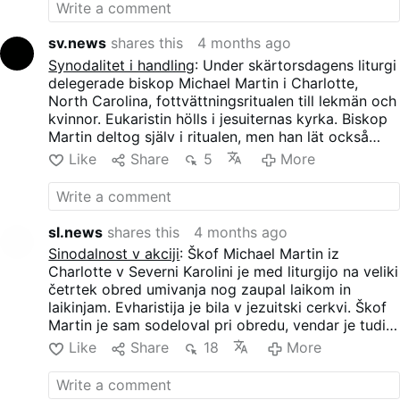
เลือกในหลายส่วน
sv.news
shares this
4 months ago
Synodalitet i handling
: Under skärtorsdagens liturgi
delegerade biskop Michael Martin i Charlotte,
North Carolina, fottvättningsritualen till lekmän och
kvinnor. Eukaristin hölls i jesuiternas kyrka. Biskop
Martin deltog själv i ritualen, men han lät också
lekmän utföra en stor del av det frivilliga
Like
Share
5
More
Mandatum.
sl.news
shares this
4 months ago
Sinodalnost v akciji
: Škof Michael Martin iz
Charlotte v Severni Karolini je med liturgijo na veliki
četrtek obred umivanja nog zaupal laikom in
laikinjam. Evharistija je bila v jezuitski cerkvi. Škof
Martin je sam sodeloval pri obredu, vendar je tudi
laikom dovolil, da opravijo velik del neobveznega
Like
Share
18
More
mandata.