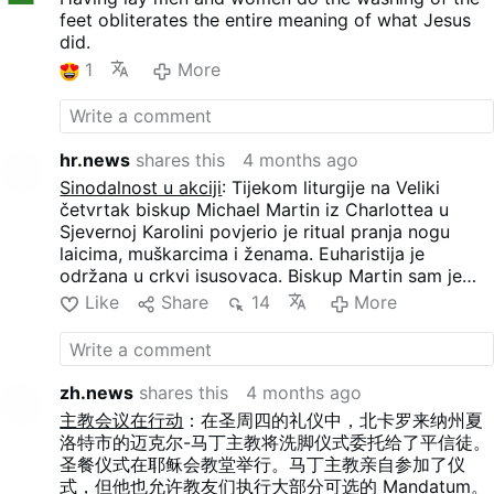
feet obliterates the entire meaning of what Jesus
did.
1
More
hr.news
shares this
4 months ago
Sinodalnost u akciji
: Tijekom liturgije na Veliki
četvrtak biskup Michael Martin iz Charlottea u
Sjevernoj Karolini povjerio je ritual pranja nogu
laicima, muškarcima i ženama. Euharistija je
održana u crkvi isusovaca. Biskup Martin sam je
sudjelovao u ritualu, ali je također dopustio
Like
Share
14
More
članovima laika da izvedu veći dio neobaveznog
Mandatum.
zh.news
shares this
4 months ago
主教会议在行动
：在圣周四的礼仪中，北卡罗来纳州夏
洛特市的迈克尔-马丁主教将洗脚仪式委托给了平信徒。
圣餐仪式在耶稣会教堂举行。马丁主教亲自参加了仪
式，但他也允许教友们执行大部分可选的 Mandatum。