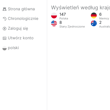
Wyświetleń według kra
Strona główna
147
6
Chronologicznie
Polska
Niemcy
8
2
Stany Zjednoczone
Australi
Zaloguj się
Utwórz konto
polski