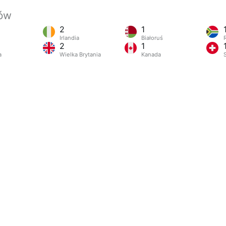
jów
2
1
Irlandia
Białoruś
2
1
a
Wielka Brytania
Kanada