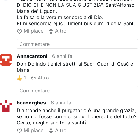
DI DIO CHE NON LA SUA GIUSTIZIA". Sant'Alfonso
Maria de' Liguori.
La falsa e la vera misericordia di Dio.
Et misericordia ejus... timentibus eum, dice la Santa
Vergine nel Magnificat. Oggi si fa un gran parlare
Mi piace
Altro
della misericordia di Dio e si vuol fare di Dio un
buonista ed è per questo che si precisa poco quali
siano le condizioni per ottenere misericordia. La
prima, anche se non la più elevata, è l'aver il Timor
Annacantoni
6 anni fa
di Dio che è l'inizio della sapienza. Questo dono
Don Dolindo tienici stretti ai Sacri Cuori di Gesù e
dello Spirito Santo non ci fa peccare o ci fa uscire
Maria
dal peccato. Chi fa un peccato mortale non ha il
1
Altro
timor di Dio, chi non esce dal peccato mortale non
ha il timor di Dio. Ancor di più, chi fa un peccato
mortale, checché ne dica, non ha l'amor di Dio; il
peccato mortale è un rifiuto pratico dell'amor di
boanerghes
6 anni fa
Dio. Comunque, se non abbiamo almeno il Timor di
Dio non possiamo ottenere misericordia ed è per
D'altronde anche il purgatorio è una grande grazia,
questo che sant'Alfonso Maria de' Liguori dice che :
se non ci fosse come ci si purificherebbe del tutto?
"Ne manda più all'inferno la misericordia di Dio che
Certo, meglio subito la santità
non la sua giustizia", perché molti sperano nella
Mi piace
Altro
misericordia di Dio senza però aver il Timor di Dio