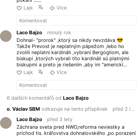
Pán ještě před posledním
Pravdivé pokánie a medziľudské vzťahy...
soudem – buďto provázen
Lajk
Více
mnohými spravedlivými anebo
bez nich - přijde
viditelně
na tuto
zem, aby zde kraloval?“
Odpověď sv. Oficia schválená
Laco Bajzo
minulý rok
Piem XII. je: „Jako celek tuto
Dohnal- "prorok" ,ktorý sa nikdy nevzdáva
umírněnou mileniaristickou
Takže Prevost je neplatným pápežom ,lebo ho
soustavu učit nelze.“ Odpověď
zvolili neplatní kardináli ,vybraní Bergogliom, ale
sv. Oficia se shoduje s názorem
biskupi ,ktorých vybrali títo kardináli sú platnými
většiny katolických teologů. Říká
biskupmi a preto je riešením ,aby im "americkí
ale jen to, že Kristus zde na zemi
katolíci" písali listy a v nich žiadali ,aby sa oddelili
Lajk
Více
nebude před svým druhým
od Prevosta a kardinálov
příchodem kralovat viditelně čili
A takýmito bláznivými nápadmi potom všetci
v těle
. K otázce doby trvání
spoločne zachránia,zreformujú a obrodia od Krista
světa po poražení Antikrista, ani
odpadlú neviestku ...
Americký augustinián Prevost
6 dalších komentářů od
Laco Bajzo
k otázce vzkříšení …
Více
není platným papežem!
o. Václav SBM
odkazuje na tento příspěvek
před 2 lety
Laco Bajzo
před 3 lety
Záchrana sveta pred NWO,reforma neviestky a
príchod tis. kráľovstva dohnalovského ,po porazení