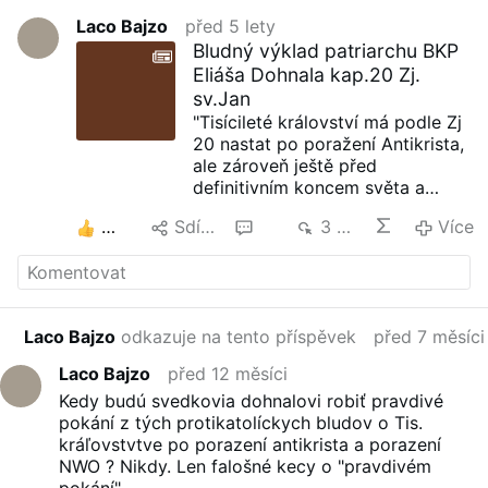
Laco Bajzo
před 5 lety
Bludný výklad patriarchu BKP
Eliáša Dohnala kap.20 Zj.
sv.Jan
"Tisícileté království má podle Zj
20 nastat po poražení Antikrista,
ale zároveň ještě před
definitivním koncem světa a
bude ukončeno bojem „Góga a
2
Sdílet
55
3 tis.
Více
Magóga“ proti městu svatých.
Během něho mají zde na zemi
spolu s Kristem kralovat
mučedníci, kteří budou zabiti
Antikristem, protože nepřijali
Laco Bajzo
odkazuje na tento příspěvek
před 7 měsíci
jeho znamení na čelo nebo na
ruku. K otázce millenarizmu se
Laco Bajzo
před 12 měsíci
vyjádřilo
sv. Oficium
20. 7. 1944
Kedy budú svedkovia dohnalovi robiť pravdivé
(Ed AAS 36/1944, 212). Byla
pokání z tých protikatolíckych bludov o Tis.
položena otázka: „Co je třeba
kráľovstvtve po porazení antikrista a porazení
mínit o umírněné mileniaristické
NWO ? Nikdy. Len falošné kecy o "pravdivém
soustavě, která učí, že Kristus
pokání"...