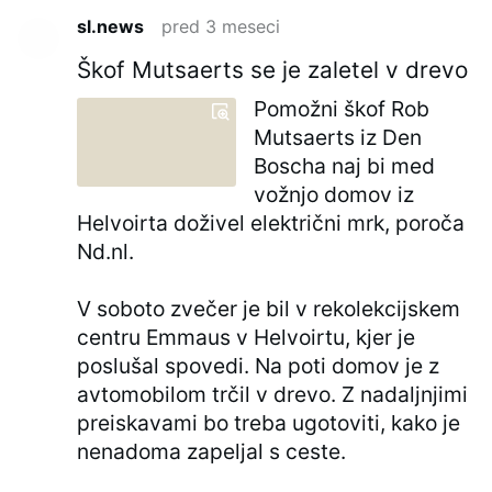
sl.news
pred 3 meseci
Škof Mutsaerts se je zaletel v drevo
Pomožni škof Rob
Mutsaerts iz Den
Boscha naj bi med
vožnjo domov iz
Helvoirta doživel električni mrk, poroča
Nd.nl.
V soboto zvečer je bil v rekolekcijskem
centru Emmaus v Helvoirtu, kjer je
poslušal spovedi. Na poti domov je z
avtomobilom trčil v drevo. Z nadaljnjimi
preiskavami bo treba ugotoviti, kako je
nenadoma zapeljal s ceste.