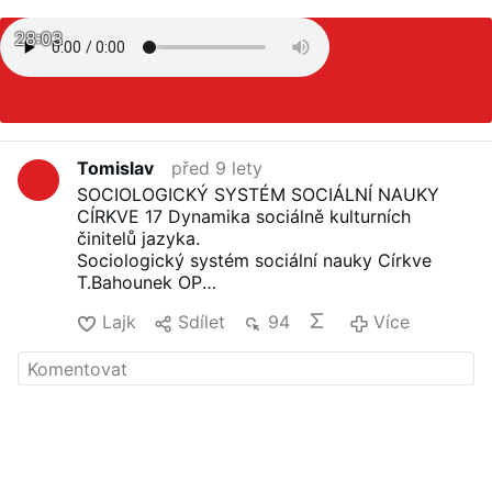
28:03
Tomislav
před 9 lety
SOCIOLOGICKÝ SYSTÉM SOCIÁLNÍ NAUKY
CÍRKVE 17 Dynamika sociálně kulturních
činitelů jazyka.
Sociologický systém sociální nauky Církve
T.Bahounek OP
(Odborná práce pro habilitační řízení na CMTF
Lajk
Sdílet
94
Více
UP Olomouc 1994.)
Obsah:
Úvod
Metoda sociologické práce
1. Sociální a kulturní mobilita náboženství
2. Sociální a kulturní mobilita mravnosti
3. Sociální a kulturní mobilita umění
4. Sociální a kulturní mobilita výchovy