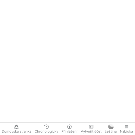
5. Sociální a kulturní mobilita jazyka
6. Sociální a kulturní mobilita teorie
7. Sociální a kulturní mobilita státu a práva
8. Sociální a kulturní mobilita politiky
9. Sociální a kulturní mobilita hospodářství
10. Sociální a kulturní mobilita techniky
11. Vyhodnocení a závěry
Použitá literatura
cormier.websnadno.cz/Sociologicky-sy…
Domovská stránka
Chronologicky
Přihlášení
Vytvořit účet
čeština
Nabídka