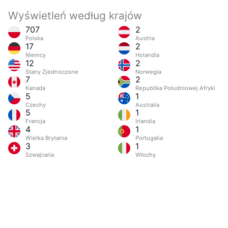
Wyświetleń według krajów
707
2
Polska
Austria
17
2
Niemcy
Holandia
12
2
Stany Zjednoczone
Norwegia
7
2
Kanada
Republika Południowej Afryki
5
1
Czechy
Australia
5
1
Francja
Irlandia
4
1
Wielka Brytania
Portugalia
3
1
Szwajcaria
Włochy