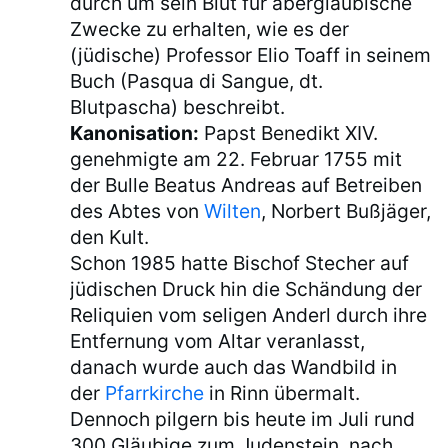
durch um sein Blut für abergläubische
Zwecke zu erhalten, wie es der
(jüdische) Professor Elio Toaff in seinem
Buch (Pasqua di Sangue, dt.
Blutpascha) beschreibt.
Kanonisation:
Papst Benedikt XIV.
genehmigte am 22. Februar 1755 mit
der Bulle Beatus Andreas auf Betreiben
des Abtes von
Wilten
, Norbert Bußjäger,
den Kult.
Schon 1985 hatte Bischof Stecher auf
jüdischen Druck hin die Schändung der
Reliquien vom seligen Anderl durch ihre
Entfernung vom Altar veranlasst,
danach wurde auch das Wandbild in
der
Pfarrkirche
in Rinn übermalt.
Dennoch pilgern bis heute im Juli rund
300 Gläubige zum Judenstein, nach