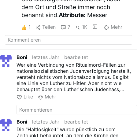
dem Ort und Straße immer noch
benannt sind.
Attribute:
Messer
1
Teilen
7
1K
Mehr
Boni
letztes Jahr
bearbeitet
Wer eine Verbindung von Ritualmord-Fällen zur
nationalsozialistischen Judenverfolgung herstellt,
versteht nichts vom Nationalsozialismus. Es gibt
eine Linie von Luther zu Hitler. Aber nicht wie
behauptet über den Luther'schen Judenhass,
sondern über die protestantische
Like
Mehr
Rechtfertigungslehre. Es gibt hingegen keinerlei
Zusammenhang zwischen Ritualmordfällen und
Judenverfolgung durch Nationalsozialisten im 20
Jahrhundert.
Boni
letztes Jahr
bearbeitet
Die "Haltlosigkeit" wurde pünktlich zu dem
Zeitpunkt behauptet, an dem die Kirche den