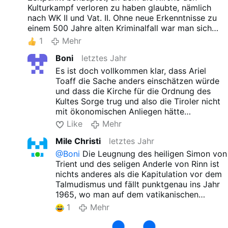
Kulturkampf verloren zu haben glaubte, nämlich
nach WK II und Vat. II. Ohne neue Erkenntnisse zu
einem 500 Jahre alten Kriminalfall war man sich
jetzt plötzlich sicher, dass alles nur
1
Mehr
"Antisemitismus" gewesen sei. Die vielen Wunder,
Boni
letztes Jahr
von denen die unzähligen Votivtafeln zeugten,
galten nichts mehr. Das heilige Land Tirol hat
Es ist doch vollkommen klar, dass Ariel
seinen Patron fallen gelassen wie eine heiße
Toaff die Sache anders einschätzen würde
Kartoffel.
und dass die Kirche für die Ordnung des
Die neue Theologie war ja "historisch-kritisch", also
Kultes Sorge trug und also die Tiroler nicht
ein Garten Eden für Hermeneutiker. Aber sicherlich
mit ökonomischen Anliegen hätte
ist Ihnen das alles "rechtes" Geschwätz.
durchkommen lassen. Ohne
Like
Mehr
@Oenipontanus
Gebetserhörungen hätte der Kult nicht
Mile Christi
letztes Jahr
etabliert werden können.
Und behaupten Sie doch nicht, es hätte die
@Boni
Die Leugnung des heiligen Simon von
Aufhebung des Kultes nichts mit der
Trient und des seligen Anderle von Rinn ist
geänderten geschichtlichen und
nichts anderes als die Kapitulation vor dem
geschichtspolitischen Situationen nach dem
Talmudismus und fällt punktgenau ins Jahr
Zweiten Weltkrieg zu tun.
1965, wo man auf dem vatikanischen
Räuberkonzil die Erklärung "Nostra aetate"
1
Mehr
abgegeben hat. Mit dem Widerruf der
Kanonisation bzw. der beatificatio