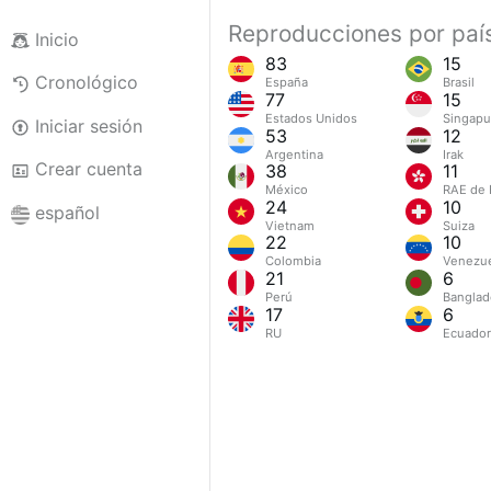
Reproducciones por paí
Inicio
83
15
Cronológico
España
Brasil
77
15
Estados Unidos
Singapu
Iniciar sesión
53
12
Argentina
Irak
Crear cuenta
38
11
México
RAE de 
24
10
español
Vietnam
Suiza
22
10
Colombia
Venezu
21
6
Perú
Banglad
17
6
RU
Ecuador