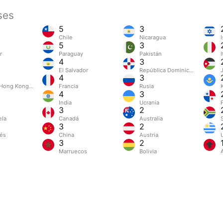
ses
5
3
Chile
Nicaragua
I
5
3
r
Paraguay
Pakistán
I
4
3
El Salvador
República Dominicana
4
3
Hong Kong (China)
Francia
Rusia
4
3
India
Ucrania
3
2
ela
Canadá
Australia
3
2
és
China
Austria
3
2
Marruecos
Bolivia