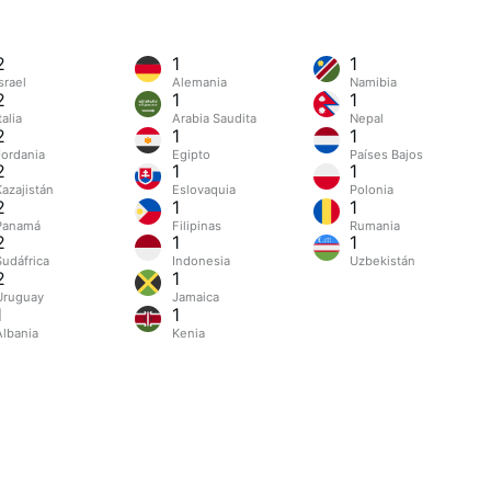
2
1
1
srael
Alemania
Namibia
2
1
1
talia
Arabia Saudita
Nepal
2
1
1
Jordania
Egipto
Países Bajos
2
1
1
Kazajistán
Eslovaquia
Polonia
2
1
1
Panamá
Filipinas
Rumania
2
1
1
Sudáfrica
Indonesia
Uzbekistán
2
1
Uruguay
Jamaica
1
1
Albania
Kenia