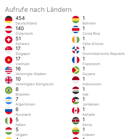
Aufrufe nach Ländern
454
1
Deutschland
Bolivien
140
1
Österreich
Costa Rica
51
1
Schweiz
Côte d’Ivoire
17
1
Singapur
Dominikanische Republik
17
1
Vietnam
Frankreich
16
1
Vereinigte Staaten
Guyana
10
1
Vereinigtes Königreich
Indonesien
8
1
Brasilien
Irak
7
1
Argentinien
Jordanien
6
1
Russland
Kanada
5
1
Italien
Kenia
5
1
Ungarn
Litauen