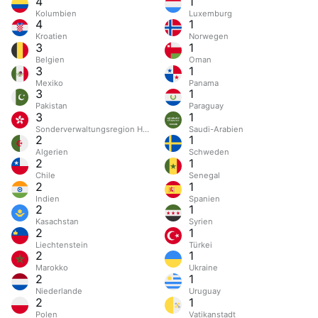
4
1
Kolumbien
Luxemburg
4
1
Kroatien
Norwegen
3
1
Belgien
Oman
3
1
Mexiko
Panama
3
1
Pakistan
Paraguay
3
1
Sonderverwaltungsregion Hongkong
Saudi-Arabien
2
1
Algerien
Schweden
2
1
Chile
Senegal
2
1
Indien
Spanien
2
1
Kasachstan
Syrien
2
1
Liechtenstein
Türkei
2
1
Marokko
Ukraine
2
1
Niederlande
Uruguay
2
1
Polen
Vatikanstadt