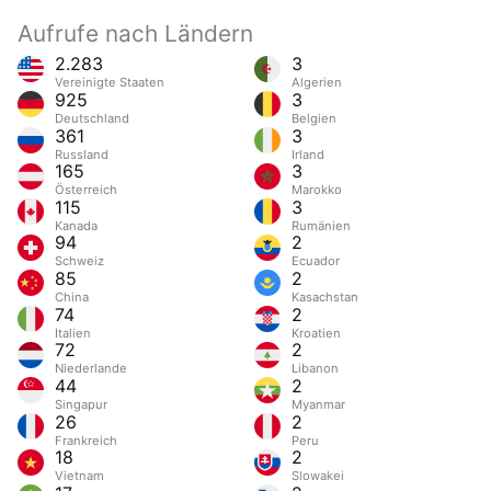
Aufrufe nach Ländern
2.283
3
Vereinigte Staaten
Algerien
925
3
Deutschland
Belgien
361
3
Russland
Irland
165
3
Österreich
Marokko
115
3
Kanada
Rumänien
94
2
Schweiz
Ecuador
85
2
China
Kasachstan
74
2
Italien
Kroatien
72
2
Niederlande
Libanon
44
2
Singapur
Myanmar
26
2
Frankreich
Peru
18
2
Vietnam
Slowakei