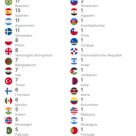
17
2
Brasilien
Slowenien
13
1
Spanien
Ägypten
11
1
Argentinien
Aserbaidschan
11
1
Schweden
Chile
8
1
Polen
Curaçao
8
1
Vereinigtes Königreich
Dominikanische Republik
7
1
Bangladesch
Israel
7
1
Irak
Jordanien
7
1
Türkei
Katar
6
1
Finnland
Kenia
6
1
Mexiko
Kolumbien
5
1
Indien
Malaysia
5
1
Norwegen
Nicaragua
5
1
Pakistan
Portugal