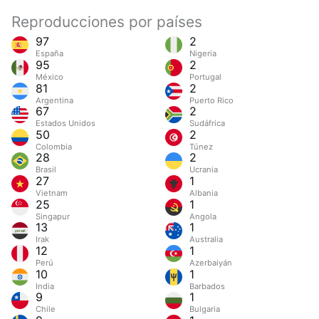
Reproducciones por países
97
2
España
Nigeria
95
2
México
Portugal
81
2
Argentina
Puerto Rico
67
2
Estados Unidos
Sudáfrica
50
2
Colombia
Túnez
28
2
Brasil
Ucrania
27
1
Vietnam
Albania
25
1
Singapur
Angola
13
1
Irak
Australia
12
1
Perú
Azerbaiyán
10
1
India
Barbados
9
1
Chile
Bulgaria