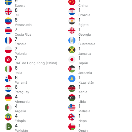
9
1
Suecia
China
8
1
RU
Croacia
8
1
Venezuela
Egipto
7
1
Costa Rica
Georgia
7
1
Francia
Guatemala
7
1
Polonia
Jamaica
7
1
RAE de Hong Kong (China)
Japón
6
1
Italia
Jordania
6
1
Panamá
Kazajistán
6
1
Paraguay
Kenia
4
1
Alemania
Libia
4
1
Argelia
Malasia
4
1
Etiopía
Nepal
4
1
Pakistán
Omán