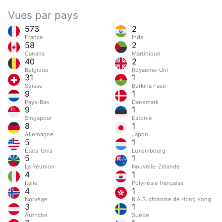
Vues par pays
573
2
France
Inde
58
2
Canada
Martinique
40
2
Belgique
Royaume-Uni
31
1
Suisse
Burkina Faso
9
1
Pays-Bas
Danemark
9
1
Singapour
Estonie
8
1
Allemagne
Japon
5
1
États-Unis
Luxembourg
5
1
La Réunion
Nouvelle-Zélande
4
1
Italie
Polynésie française
4
1
Norvège
R.A.S. chinoise de Hong Kong
3
1
Autriche
Suède