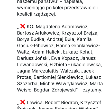
naszemu państwu” – napisała,
wymieniając po kolei przedstawicieli
koalicji rządzącej.
„
KO: Magdalena Adamowicz,
Bartosz Arłukowicz, Krzysztof Brejza,
Borys Budka, Andrzej Buła, Kamila
Gasiuk-Pihowicz, Hanna Gronkiewicz-
Waltz, Adam Halicki, Łukasz Kohut,
Dariusz Joński, Ewa Kopacz, Janusz
Lewandowski, Elżbieta Łukaciejewska,
Jagna Marczułajtis-Walczak, Jacek
Protas, Bartłomiej Sienkiewicz, Łukasz
Szczerba, Michał Wawrykiewicz, Marta
Wcisło, Bogdan Zdrojewski” – czytamy.
„
Lewica: Robert Biedroń, Krzysztof
Śmiszek, Joanna Scheuring-Wielgus” –