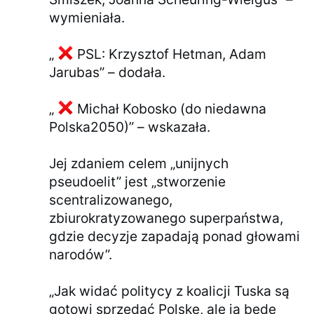
wymieniała.
„
PSL: Krzysztof Hetman, Adam
Jarubas” – dodała.
„
Michał Kobosko (do niedawna
Polska2050)” – wskazała.
Jej zdaniem celem „unijnych
pseudoelit” jest „stworzenie
scentralizowanego,
zbiurokratyzowanego superpaństwa,
gdzie decyzje zapadają ponad głowami
narodów”.
„Jak widać politycy z koalicji Tuska są
gotowi sprzedać Polskę, ale ja będę