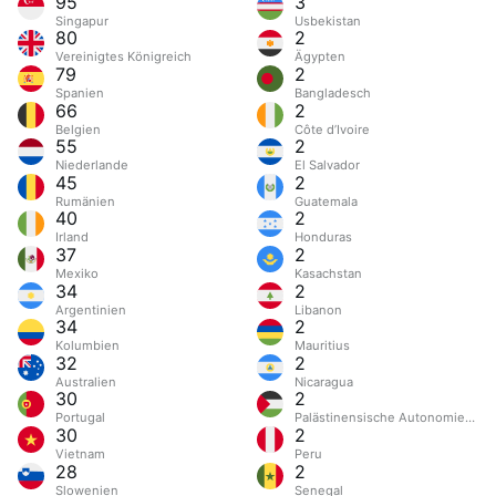
95
3
Singapur
Usbekistan
80
2
Vereinigtes Königreich
Ägypten
79
2
Spanien
Bangladesch
66
2
Belgien
Côte d’Ivoire
55
2
Niederlande
El Salvador
45
2
Rumänien
Guatemala
40
2
Irland
Honduras
37
2
Mexiko
Kasachstan
34
2
Argentinien
Libanon
34
2
Kolumbien
Mauritius
32
2
Australien
Nicaragua
30
2
Portugal
Palästinensische Autonomiegebi
30
2
Vietnam
Peru
28
2
Slowenien
Senegal