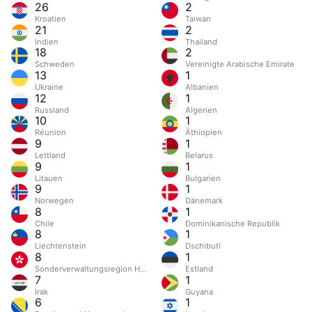
26
2
Kroatien
Taiwan
21
2
Indien
Thailand
18
2
Schweden
Vereinigte Arabische Emirate
13
1
Ukraine
Albanien
12
1
Russland
Algerien
10
1
Réunion
Äthiopien
9
1
Lettland
Belarus
9
1
Litauen
Bulgarien
9
1
Norwegen
Dänemark
8
1
Chile
Dominikanische Republik
8
1
Liechtenstein
Dschibuti
8
1
Sonderverwaltungsregion Hongkong
Estland
7
1
Irak
Guyana
6
1