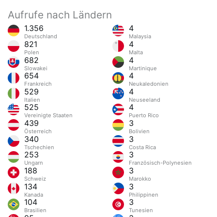
Aufrufe nach Ländern
1.356
4
Deutschland
Malaysia
821
4
Polen
Malta
682
4
Slowakei
Martinique
654
4
Frankreich
Neukaledonien
529
4
Italien
Neuseeland
525
4
Vereinigte Staaten
Puerto Rico
439
3
Österreich
Bolivien
340
3
Tschechien
Costa Rica
253
3
Ungarn
Französisch-Polynesien
188
3
Schweiz
Marokko
134
3
Kanada
Philippinen
104
3
Brasilien
Tunesien