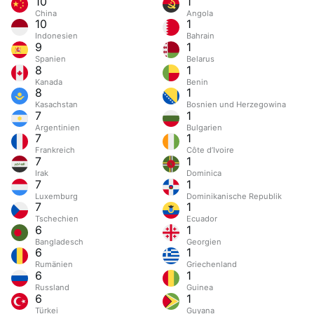
10
1
China
Angola
10
1
Indonesien
Bahrain
9
1
Spanien
Belarus
8
1
Kanada
Benin
8
1
Kasachstan
Bosnien und Herzegowina
7
1
Argentinien
Bulgarien
7
1
Frankreich
Côte d’Ivoire
7
1
Irak
Dominica
7
1
Luxemburg
Dominikanische Republik
7
1
Tschechien
Ecuador
6
1
Bangladesch
Georgien
6
1
Rumänien
Griechenland
6
1
Russland
Guinea
6
1
Türkei
Guyana