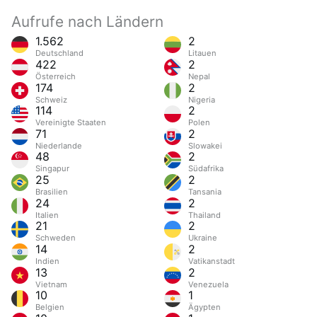
Aufrufe nach Ländern
1.562
2
Deutschland
Litauen
422
2
Österreich
Nepal
174
2
Schweiz
Nigeria
114
2
Vereinigte Staaten
Polen
71
2
Niederlande
Slowakei
48
2
Singapur
Südafrika
25
2
Brasilien
Tansania
24
2
Italien
Thailand
21
2
Schweden
Ukraine
14
2
Indien
Vatikanstadt
13
2
Vietnam
Venezuela
10
1
Belgien
Ägypten