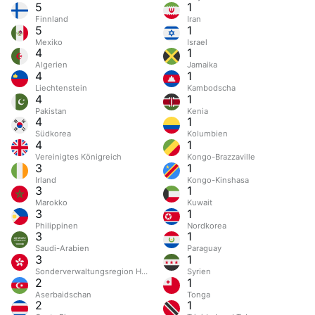
5
1
Finnland
Iran
5
1
Mexiko
Israel
4
1
Algerien
Jamaika
4
1
Liechtenstein
Kambodscha
4
1
Pakistan
Kenia
4
1
Südkorea
Kolumbien
4
1
Vereinigtes Königreich
Kongo-Brazzaville
3
1
Irland
Kongo-Kinshasa
3
1
Marokko
Kuwait
3
1
Philippinen
Nordkorea
3
1
Saudi-Arabien
Paraguay
3
1
Sonderverwaltungsregion Hongkong
Syrien
2
1
Aserbaidschan
Tonga
2
1