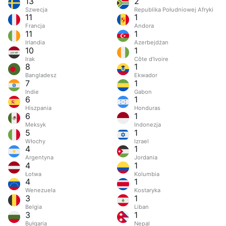
13
2
Szwecja
Republika Południowej Afryki
11
1
Francja
Andora
11
1
Irlandia
Azerbejdżan
10
1
Irak
Côte d’Ivoire
8
1
Bangladesz
Ekwador
7
1
Indie
Gabon
6
1
Hiszpania
Honduras
6
1
Meksyk
Indonezja
5
1
Włochy
Izrael
4
1
Argentyna
Jordania
4
1
Łotwa
Kolumbia
4
1
Wenezuela
Kostaryka
3
1
Belgia
Liban
3
1
Bułgaria
Nepal