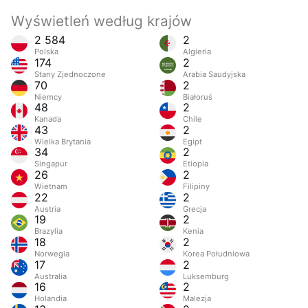
Wyświetleń według krajów
2 584
2
Polska
Algieria
174
2
Stany Zjednoczone
Arabia Saudyjska
70
2
Niemcy
Białoruś
48
2
Kanada
Chile
43
2
Wielka Brytania
Egipt
34
2
Singapur
Etiopia
26
2
Wietnam
Filipiny
22
2
Austria
Grecja
19
2
Brazylia
Kenia
18
2
Norwegia
Korea Południowa
17
2
Australia
Luksemburg
16
2
Holandia
Malezja