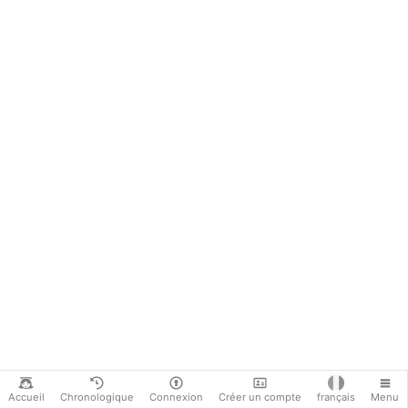
La Fraternité Saint Pierre a
appelé ses membres à prier une
neuvaine du 22 au 30 août pour
François et la Fraternité.
#newsJftkikqeyh
Accueil
Chronologique
Connexion
Créer un compte
français
Menu