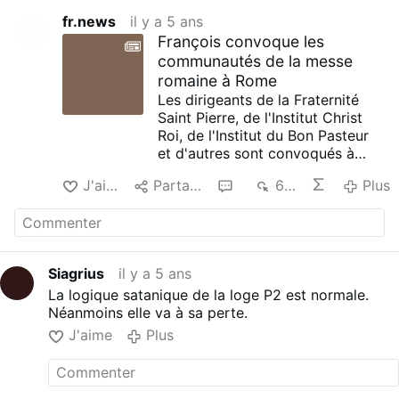
fr.news
il y a 5 ans
François convoque les
communautés de la messe
romaine à Rome
Les dirigeants de la Fraternité
Saint Pierre, de l'Institut Christ
Roi, de l'Institut du Bon Pasteur
et d'autres sont convoqués à
Rome en septembre, rapporte
J'aime
Partager
1
623
Plus
TaylorMarshall.com (24 août).
Les rumeurs prétendent que les
sujets à discuter incluent
l'acceptation totale de Vatican II,
la légitimité du Novus Ordo, la
Siagrius
il y a 5 ans
concélébration à la Messe
La logique satanique de la loge P2 est normale.
chrismale du Novus Ordo et plus
Néanmoins elle va à sa perte.
encore.
Des internautes craignent que les
J'aime
Plus
communautés de rite romain ne
soient trop désireuses de passer
les tests de loyauté de François.