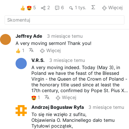
5
2
6
1 tys.
Więcej
Jeffrey Ade
3 miesiące temu
A very moving sermon! Thank you!
1
Więcej
V.R.S.
3 miesiące temu
A very moving indeed. Today (May 3), in
Poland we have the feast of the Blessed
Virgin - the Queen of the Crown of Poland -
the honorary title used since at least the
17th century, confirmed by Pope St. Pius X
who approved the addition at the end of the
1
Więcej
Litany of Loreto in Poland the title
Regina
Andrzej Bogusław Ryfa
3 miesiące temu
Regni Poloniae (
today
Regina Poloniae).
As
it was during the occupation of Poland by
To się nie wzięło z sufitu,
Russia, Germany and Austria-Hungary (after
Objawienia O. Mancinellego dało temu
partitions at the end of the 18th c.) so it was
Tytułowi początek,