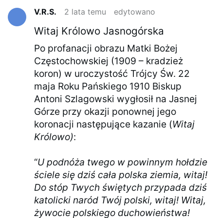
V.R.S.
2 lata temu
edytowano
Witaj Królowo Jasnogórska
Po profanacji obrazu Matki Bożej
Częstochowskiej (1909 – kradzież
koron) w uroczystość Trójcy Św. 22
maja Roku Pańskiego 1910 Biskup
Antoni Szlagowski wygłosił na Jasnej
Górze przy okazji ponownej jego
koronacji następujące kazanie (
Witaj
Królowo)
:
“
U podnóża twego w powinnym hołdzie
ściele się dziś cała polska ziemia, witaj!
Do stóp Twych świętych przypada dziś
katolicki naród Twój polski, witaj! Witaj,
żywocie polskiego duchowieństwa!