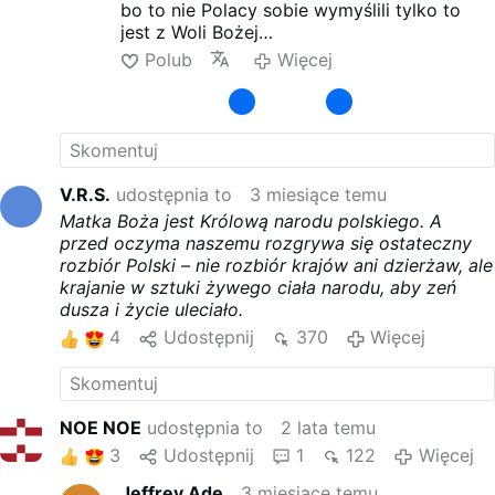
very important and dear privilege for all the
bo to nie Polacy sobie wymyślili tylko to
Poles.
jest z Woli Bożej
w potwierdzonych przez Watykan
Polub
Więcej
Objawieniach.
AD 1610 8 Maja na Wawelu podczas Mszy
Św..
Skala zakłamania i zaciemniania tego Faktu
jest iście niepojęta. . .
Matka Boża ogłosiła się Królową Ludu
V.R.S.
udostępnia to
3 miesiące temu
Polskiego
Matka Boża jest Królową narodu polskiego. A
a nie Korony, to cały ciąg przekłamań,
przed oczyma naszemu rozgrywa się ostateczny
mających na celu wymazanie ich
rozbiór Polski – nie rozbiór krajów ani dzierżaw, ale
ze Świadomości Narodu.
krajanie w sztuki żywego ciała narodu, aby zeń
dusza i życie uleciało.
4
Udostępnij
370
Więcej
NOE NOE
udostępnia to
2 lata temu
3
Udostępnij
1
122
Więcej
Jeffrey Ade
3 miesiące temu