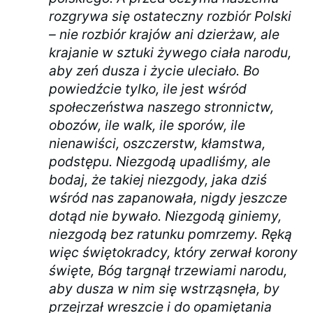
rozgrywa się ostateczny rozbiór Polski
– nie rozbiór krajów ani dzierżaw, ale
krajanie w sztuki żywego ciała narodu,
aby zeń dusza i życie uleciało. Bo
powiedźcie tylko, ile jest wśród
społeczeństwa naszego stronnictw,
obozów, ile walk, ile sporów, ile
nienawiści, oszczerstw, kłamstwa,
podstępu. Niezgodą upadliśmy, ale
bodaj, że takiej niezgody, jaka dziś
wśród nas zapanowała, nigdy jeszcze
dotąd nie bywało. Niezgodą giniemy,
niezgodą bez ratunku pomrzemy. Ręką
więc świętokradcy, który zerwał korony
święte, Bóg targnął trzewiami narodu,
aby dusza w nim się wstrząsnęła, by
przejrzał wreszcie i do opamiętania