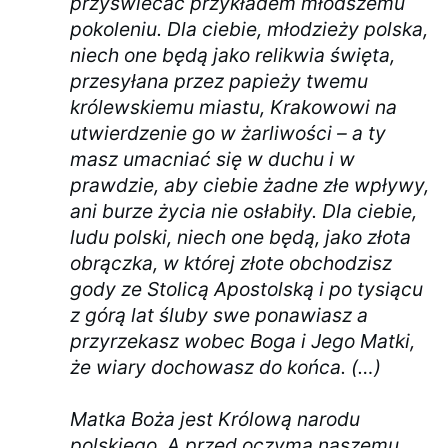
przyświecać przykładem młodszemu
pokoleniu. Dla ciebie, młodzieży polska,
niech one będą jako relikwia święta,
przesyłana przez papieży twemu
królewskiemu miastu, Krakowowi na
utwierdzenie go w żarliwości – a ty
masz umacniać się w duchu i w
prawdzie, aby ciebie żadne złe wpływy,
ani burze życia nie osłabiły. Dla ciebie,
ludu polski, niech one będą, jako złota
obrączka, w której złote obchodzisz
gody ze Stolicą Apostolską i po tysiącu
z górą lat śluby swe ponawiasz a
przyrzekasz wobec Boga i Jego Matki,
że wiary dochowasz do końca. (…)
Matka Boża jest Królową narodu
polskiego. A przed oczyma naszemu