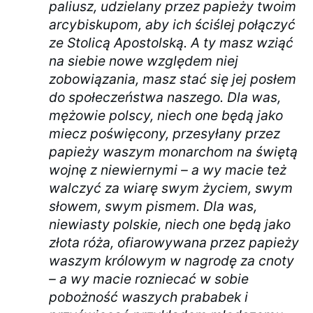
paliusz, udzielany przez papieży twoim
arcybiskupom, aby ich ściślej połączyć
ze Stolicą Apostolską. A ty masz wziąć
na siebie nowe względem niej
zobowiązania, masz stać się jej posłem
do społeczeństwa naszego. Dla was,
mężowie polscy, niech one będą jako
miecz poświęcony, przesyłany przez
papieży waszym monarchom na świętą
wojnę z niewiernymi – a wy macie też
walczyć za wiarę swym życiem, swym
słowem, swym pismem. Dla was,
niewiasty polskie, niech one będą jako
złota róża, ofiarowywana przez papieży
waszym królowym w nagrodę za cnoty
– a wy macie rozniecać w sobie
pobożność waszych prababek i