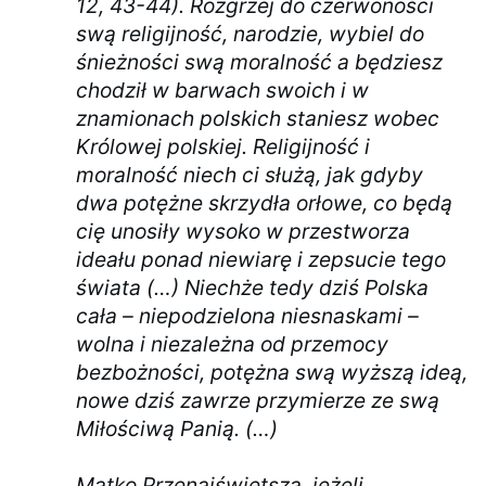
12, 43-44). Rozgrzej do czerwoności
swą religijność, narodzie, wybiel do
śnieżności swą moralność a będziesz
chodził w barwach swoich i w
znamionach polskich staniesz wobec
Królowej polskiej. Religijność i
moralność niech ci służą, jak gdyby
dwa potężne skrzydła orłowe, co będą
cię unosiły wysoko w przestworza
ideału ponad niewiarę i zepsucie tego
świata (…) Niechże tedy dziś Polska
cała – niepodzielona niesnaskami –
wolna i niezależna od przemocy
bezbożności, potężna swą wyższą ideą,
nowe dziś zawrze przymierze ze swą
Miłościwą Panią. (…)
Matko Przenajświętsza, jeżeli