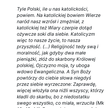
Tyle Polski, ile u nas katolickości,
powiem. Na katolickiej bowiem Wierze
naród nasz wzrósł i zmężniał, z
katolickiej też Wiary czerpie dotąd
ożywcze soki dla siebie. Katolicyzm
więc to nasze życie, to nasza
przyszłość. (…) Religijność tedy swą i
moralność, jak gdyby dwa małe
pieniążki, złóż do skarbony Królowej
polskiej, Ojczyzno moja, ty uboga
wdowo Ewangeliczna. A Syn Boży
powtórzy do ciebie słowa niegdyś
przez siebie wyrzeczone: Zaprawdę,
więcej włożyła ona niźli wszyscy, którzy
kładli do skarbu, bo z niedostatku
swego wszystko, co miała, wrzuciła (Mk