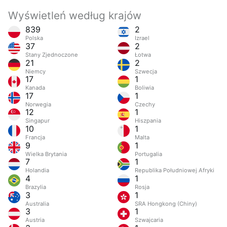
Wyświetleń według krajów
839
2
Polska
Izrael
37
2
Stany Zjednoczone
Łotwa
21
2
Niemcy
Szwecja
17
1
Kanada
Boliwia
17
1
Norwegia
Czechy
12
1
Singapur
Hiszpania
10
1
Francja
Malta
9
1
Wielka Brytania
Portugalia
7
1
Holandia
Republika Południowej Afryki
4
1
Brazylia
Rosja
3
1
Australia
SRA Hongkong (Chiny)
3
1
Austria
Szwajcaria