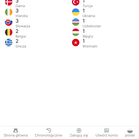
3
1
Dania
Turcja
3
1
Irlandia
Ukraina
3
1
Słowacja
Uzbekistan
2
1
Belgia
Węgry
2
1
Grecja
Wietnam
Strona główna
Chronologicznie
Zaloguj się
Utwórz konto
polski