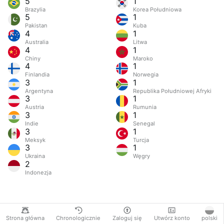
5
1
Brazylia
Korea Południowa
5
1
Pakistan
Kuba
4
1
Australia
Litwa
4
1
Chiny
Maroko
4
1
Finlandia
Norwegia
3
1
Argentyna
Republika Południowej Afryki
3
1
Austria
Rumunia
3
1
Indie
Senegal
3
1
Meksyk
Turcja
3
1
Ukraina
Węgry
2
Indonezja
Strona główna
Chronologicznie
Zaloguj się
Utwórz konto
polski