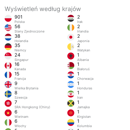
Wyświetleń według krajów
901
2
Polska
Irak
56
2
Stany Zjednoczone
Irlandia
38
2
Holandia
Japonia
35
2
Niemcy
Watykan
24
1
Singapur
Albania
16
1
Kanada
Białoruś
15
1
Francja
Chorwacja
9
1
Wielka Brytania
Honduras
8
1
Szwecja
Iran
7
1
SRA Hongkong (Chiny)
Jamajka
6
1
Wietnam
Kirgistan
6
1
Włochy
Kolumbia