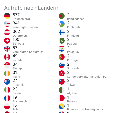
Aufrufe nach Ländern
877
2
Deutschland
Bangladesch
341
2
Vereinigte Staaten
Dschibuti
302
2
Österreich
Finnland
100
2
Schweiz
Pakistan
57
2
Vereinigtes Königreich
Paraguay
49
2
Kanada
Portugal
34
2
Singapur
Slowenien
31
2
Irland
Sonderverwaltungsregion Hongk
24
2
Australien
Taiwan
23
1
Italien
Algerien
19
1
Frankreich
Bahrain
15
1
Polen
Bosnien und Herzegowina