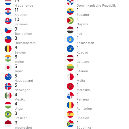
13
1
Niederlande
Dominikanische Republik
11
1
Kroatien
Ecuador
10
1
Slowakei
Guyana
9
1
Tschechien
Irak
8
1
Liechtenstein
Kasachstan
6
1
Belgien
Kosovo
6
1
Indien
Lettland
5
1
Japan
Litauen
5
1
Neuseeland
Malta
5
1
Norwegen
Marokko
4
1
Mexiko
Panama
4
1
Ungarn
Rumänien
3
1
Brasilien
Spanien
3
1
Indonesien
Südafrika