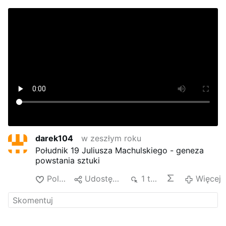
darek104
w zeszłym roku
Południk 19 Juliusza Machulskiego - geneza
powstania sztuki
Polub
Udostępnij
1 tys.
Więcej