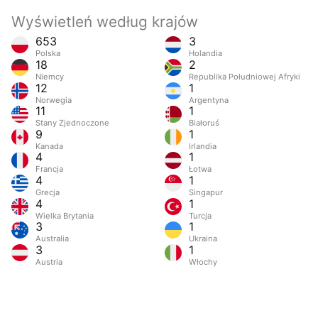
Wyświetleń według krajów
653
3
Polska
Holandia
18
2
Niemcy
Republika Południowej Afryki
12
1
Norwegia
Argentyna
11
1
Stany Zjednoczone
Białoruś
9
1
Kanada
Irlandia
4
1
Francja
Łotwa
4
1
Grecja
Singapur
4
1
Wielka Brytania
Turcja
3
1
Australia
Ukraina
3
1
Austria
Włochy