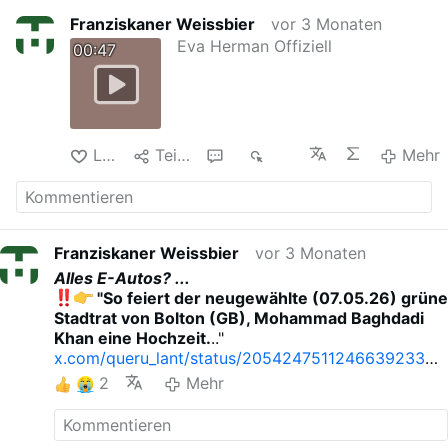
Franziskaner Weissbier
vor 3 Monaten
Eva Herman Offiziell
00:47
Like
Teilen
1
353
Mehr
Franziskaner Weissbier
vor 3 Monaten
Alles E-Autos? ...
"So feiert der neugewählte (07.05.26) grüne
Stadtrat von Bolton (GB), Mohammad Baghdadi
Khan eine Hochzeit.
.."
x.com/queru_lant/status/2054247511246639233
JETZT abonnieren und nichts mehr verpassen:
Eva
2
Mehr
Herman Offiziell