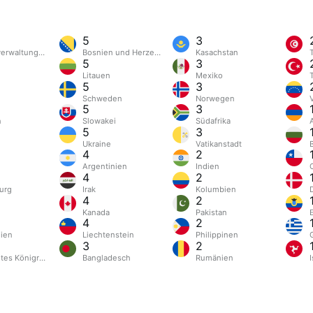
5
3
erwaltungsregion Hongkong
Bosnien und Herzegowina
Kasachstan
5
3
n
Litauen
Mexiko
5
3
Schweden
Norwegen
5
3
n
Slowakei
Südafrika
5
3
Ukraine
Vatikanstadt
4
2
Argentinien
Indien
4
2
urg
Irak
Kolumbien
4
2
l
Kanada
Pakistan
4
2
ien
Liechtenstein
Philippinen
3
2
gtes Königreich
Bangladesch
Rumänien