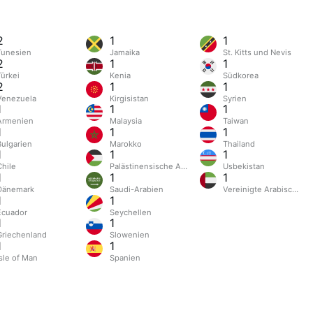
2
1
1
Tunesien
Jamaika
St. Kitts und Nevis
2
1
1
Türkei
Kenia
Südkorea
2
1
1
Venezuela
Kirgisistan
Syrien
1
1
1
Armenien
Malaysia
Taiwan
1
1
1
Bulgarien
Marokko
Thailand
1
1
1
Chile
Palästinensische Autonomiegebiete
Usbekistan
1
1
1
Dänemark
Saudi-Arabien
Vereinigte Arabische E
1
1
Ecuador
Seychellen
1
1
Griechenland
Slowenien
1
1
Isle of Man
Spanien