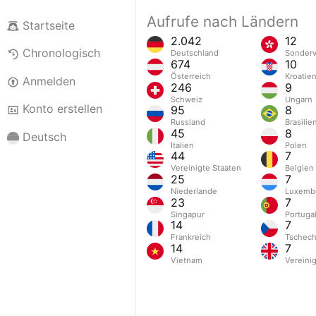
Aufrufe nach Ländern
Startseite
2.042
12
Chronologisch
Deutschland
Sonderv
674
10
Österreich
Kroatie
Anmelden
246
9
Schweiz
Ungarn
Konto erstellen
95
8
Russland
Brasilie
45
8
Deutsch
Italien
Polen
44
7
Vereinigte Staaten
Belgien
25
7
Niederlande
Luxemb
23
7
Singapur
Portuga
14
7
Frankreich
Tschech
14
7
Vietnam
Vereini